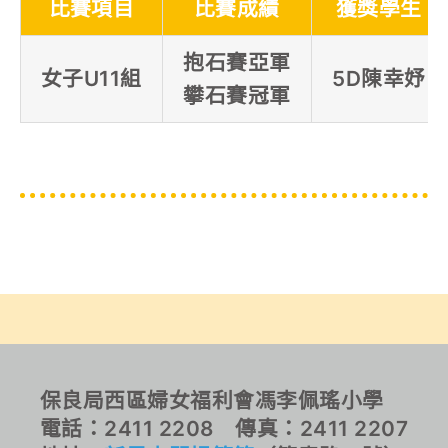
比賽項目
比賽成績
獲獎學生
抱石賽亞軍
女子U11組
5D陳幸妤
攀石賽冠軍
保良局西區婦女福利會馮李佩瑤小學
電話：2411 2208 傳真：2411 2207