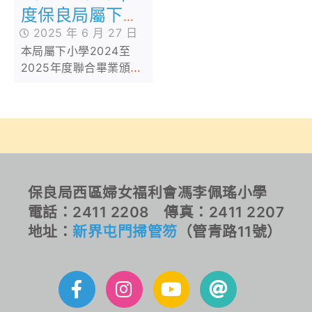
度保良局屬下小
學聯合畢業頒獎
2025 年 6 月 27 日
本局屬下小學2024至
典禮
2025年度聯合畢業頒獎
典禮，已於2025年6月11
日假香港會議展覽中心舉
行。本局邀請了教育局副
局長施俊輝博士太平紳士
擔任主禮嘉賓，頒發畢業
證書予畢業生代表。
保良局西區婦女福利會馮李佩瑤小學
電話：2411 2208 傳真：2411 2207
地址：
新界屯門掃管笏
（管青路11號）