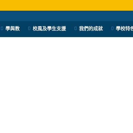
學與教
校風及學生支援
我們的成就
學校特
保良局西區婦女福利會馮李佩瑤小學
PLK Women’s Welfare Club (WD) Fung Lee Pui Yiu Primary School