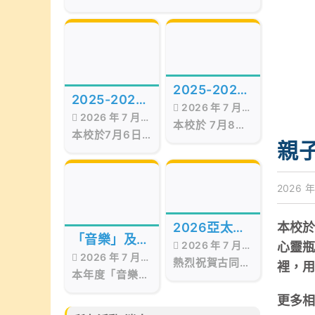
of the Best Awards
Hong Kong
Presentation Ceremony in Hong
Kong, organized by Smart
Education, was successfully
held on July 17, 2026, at the
Hong Kong Red Cross Jockey
2025-2026
Club Convention Hall, West
2025-2026
Kowloon.
2026 年 7 月
年度STEAM
2026 年 7 月
年度第十五屆
本校於 7月8日
17 日
Day
本校於7月6日
17 日
畢業暨頒獎典
至9日 舉行校內
親
舉行第十五屆畢
STEAM Day。
禮
業暨頒獎典禮，
活動期間，我們
當日邀請了保良
邀請了 STEM
2026 年
局百周年李兆忠
sir 為低年級同
紀念中學呂恒森
學舉辦
校長擔任主禮嘉
「STEAM工作
2026亞太區
本校於
賓，更邀得香港
坊」。同學在活
「音樂」及
2026 年 7 月
文化藝術創作
心靈
西區婦女福利會
動中不但掌握
2026 年 7 月
「藝術」成果
會長兼本校獨立
熱烈祝賀古同學
「STEAM與生
15 日
比賽
裡，
本年度「音樂」
校董羅瞿惠芬女
分別於亞太藝文
17 日
分享會
活」的相關知
及「藝術」成果
士
化協會所舉辦的
識，亦動手製作
更多
分享會已於6月
2026亞太區文
小手工，體驗學