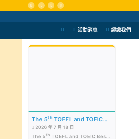
Skip
to
content
活動消息
認識我們
th
The 5
TOEFL and TOEIC
2026 年 7 月 18 日
Best of the Best Awards
th
Presentation Ceremony in
The 5
TOEFL and TOEIC Best