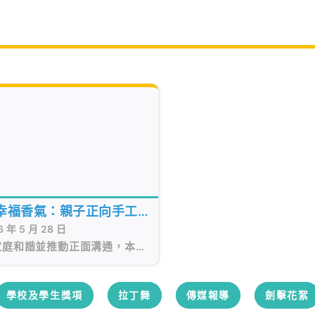
幸福香氣：親子正向手工製
6 年 5 月 28 日
香石活動
家庭和諧並推動正面溝通，本校
26年5月23日（星期六）順利
了「親子正向手工製作擴香石」
。
學校及學生獎項
拉丁舞
傳媒報導
劍擊花絮