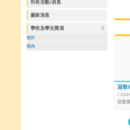
30日完滿結
化藝術創作比賽
所有活動/消息
習的樂趣。
束，集合本校話
及香港拔萃兒童
劇組、高小合唱
文化藝術協會所
最新消息
團、管弦樂團、
舉辦的各個比賽
弦樂團、管樂及
2026中榮獲多
學校及學生獎項
敲擊樂團、佩瑤
個不同獎項
才藝比賽冠軍、
校外
武術小組、爵士
校內
舞再加上廖烈正
幼稚園合唱小組
共同攜手共創
SuperMum這
個音樂劇盛會。
凝聚
202
作擴
促進
於20
舉辦
活動