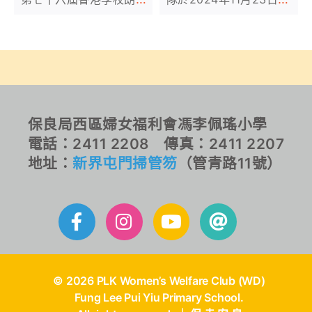
節，獲得優異的成績。詳
(六)參加由香港學校音樂
情如下:
及朗誦協會主辦的第七十
六屆香港學校朗誦節比賽
──詩詞集誦─普通話─小
學一、二年級 ─ 男子/女
子/男女合誦組榮獲季軍！
恭喜！恭喜！
保良局西區婦女福利會馮李佩瑤小學
電話：2411 2208 傳真：2411 2207
地址：
新界屯門掃管笏
（管青路11號）
© 2026 PLK Women’s Welfare Club (WD)
Fung Lee Pui Yiu Primary School.