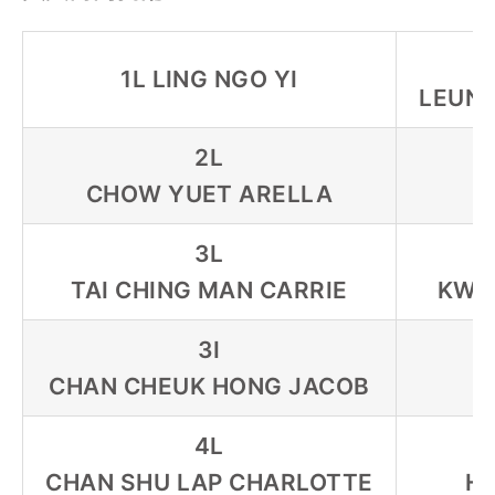
1L LING NGO YI
LEUNG
2L
CHOW YUET ARELLA
3L
TAI CHING MAN CARRIE
KWO
3I
CHAN CHEUK HONG JACOB
4L
CHAN SHU LAP CHARLOTTE
H