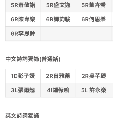
5R蕭敬諾
5R盛文逸
5R董卉喬
6R陳韋樂
6R譚鈞駿
6R何恩樂
6R李思鈴
中文詩詞獨誦(普通話)
1D彭子媛
2R曾雅萳
2R吳芊臻
3L張爾翹
4I鍾薇喻
5L 許永燊
英文詩詞獨誦