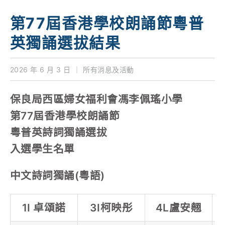
學校特色
第77屆香港學校朗誦節粵普
我們的成就
英獨誦選拔結果
對外聯繫
2026 年 6 月 3 日
｜
所有消息及活動
聯絡我們
保良局西區婦女福利會馮李佩瑤小學
第77屆香港學校朗誦節
粵普英詩詞獨誦選拔
入選學生名單
中文詩詞獨誦(粵語)
1I 卓頌諾
3I柯映彤
4L盧安翹