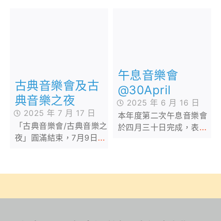
午息音樂會
古典音樂會及古
@30April
典音樂之夜
2025 年 6 月 16 日
2025 年 7 月 17 日
本年度第二次午息音樂會
「古典音樂會/古典音樂之
於四月三十日完成，表演
夜」圓滿結束，7月9日
生為音樂會付出不少努
「古典音樂會」及「古典
力，為當日表演傾力演
音樂之夜」圓滿落幕，感
出，感謝出席同學及老師
謝所有參與的老師、同學
來臨，下年度再會。
及家長們的熱情投入與支
持！