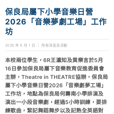
學校特色
保良局屬下小學音樂日營
我們的成就
2026「音樂夢劇工場」工作
對外聯繫
坊
聯絡我們
2026 年 6 月 1 日
｜
所有消息及活動
本校兩位學生，6R王瀛知及黄樂言於5月
16日參加保良局屬下音樂教育促進委員會
主辦，Theatre in THEATRE協辦，保良局
屬下小學音樂日營2026「音樂劇夢工場」
工作坊，地點為保良局何壽南小學排演及
演出一小段音樂劇，經過5小時訓練，要排
練歌曲，緊記舞蹈舞步以及記熟全英語對