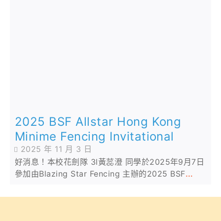
2025 BSF Allstar Hong Kong
Minime Fencing Invitational
2025 年 11 月 3 日
好消息！本校花劍隊 3l黃蕊澄 同學於2025年9月7日
參加由Blazing Star Fencing 主辦的2025 BSF
Allstar Hong Kong Minime Fencing Invitational