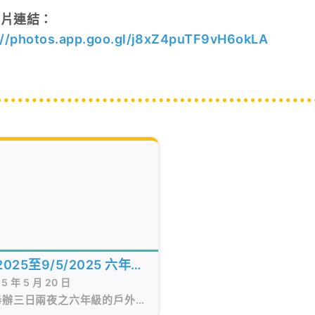
相片連結：
://photos.app.goo.gl/j8xZ4puTF9vH6okLA
/2025至9/5/2025 六年級
5 年 5 月 20 日
教育營
舉辦三日兩夜之六年級的戶外教
，活動於賽馬會保良局大棠渡假