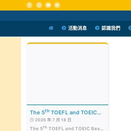
Skip
to
content
活動消息
認識我們
th
The 5
TOEFL and TOEIC
2026 年 7 月 18 日
Best of the Best Awards
th
Presentation Ceremony in
The 5
TOEFL and TOEIC Best