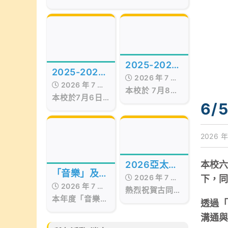
of the Best Awards
Hong Kong
Presentation Ceremony in Hong
Kong, organized by Smart
Education, was successfully
held on July 17, 2026, at the
Hong Kong Red Cross Jockey
2025-2026
Club Convention Hall, West
2025-2026
Kowloon.
2026 年 7 月
年度STEAM
2026 年 7 月
年度第十五屆
本校於 7月8日
17 日
Day
本校於7月6日
17 日
畢業暨頒獎典
至9日 舉行校內
6/
舉行第十五屆畢
STEAM Day。
禮
業暨頒獎典禮，
活動期間，我們
當日邀請了保良
邀請了 STEM
2026 年
局百周年李兆忠
sir 為低年級同
紀念中學呂恒森
學舉辦
校長擔任主禮嘉
「STEAM工作
2026亞太區
本校
賓，更邀得香港
坊」。同學在活
「音樂」及
2026 年 7 月
文化藝術創作
下，
西區婦女福利會
動中不但掌握
2026 年 7 月
「藝術」成果
會長兼本校獨立
熱烈祝賀古同學
「STEAM與生
15 日
比賽
本年度「音樂」
校董羅瞿惠芬女
分別於亞太藝文
17 日
分享會
活」的相關知
透過
及「藝術」成果
士
化協會所舉辦的
識，亦動手製作
溝通
分享會已於6月
2026亞太區文
小手工，體驗學