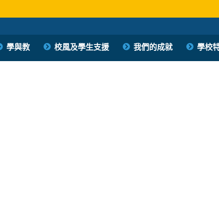
學與教
校風及學生支援
我們的成就
學校
保良局西區婦女福利會馮李佩瑤小學
PLK Women’s Welfare Club (WD) Fung Lee Pui Yiu Primary School