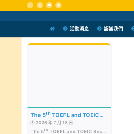
Skip
to
content
活動消息
認識我們
th
The 5
TOEFL and TOEIC
2026 年 7 月 18 日
Best of the Best Awards
th
Presentation Ceremony in
The 5
TOEFL and TOEIC Best