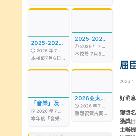
of the Best Awards
Hong Kong
Presentation Ceremony in Hong
Kong, organized by Smart
Education, was successfully
held on July 17, 2026, at the
Hong Kong Red Cross Jockey
2025-2026
Club Convention Hall, West
2025-2026
Kowloon.
2026 年 7 月
年度STEAM
2026 年 7 月
年度第十五屆
本校於 7月8日
17 日
Day
本校於7月6日
17 日
畢業暨頒獎典
至9日 舉行校內
屈
舉行第十五屆畢
STEAM Day。
禮
業暨頒獎典禮，
活動期間，我們
當日邀請了保良
邀請了 STEM
2026 年
局百周年李兆忠
sir 為低年級同
紀念中學呂恒森
學舉辦
校長擔任主禮嘉
「STEAM工作
2026亞太區
好消息
賓，更邀得香港
坊」。同學在活
「音樂」及
2026 年 7 月
文化藝術創作
西區婦女福利會
動中不但掌握
2026 年 7 月
「藝術」成果
獲獎名
會長兼本校獨立
熱烈祝賀古同學
「STEAM與生
15 日
比賽
本年度「音樂」
校董羅瞿惠芬女
分別於亞太藝文
17 日
分享會
活」的相關知
獲獎日
及「藝術」成果
士
化協會所舉辦的
識，亦動手製作
主辦
分享會已於6月
2026亞太區文
小手工，體驗學