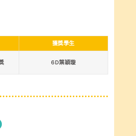
獲獎學生
獎
6D葉穎璇