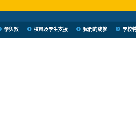
學與教
校風及學生支援
我們的成就
學校
保良局西區婦女福利會馮李佩瑤小學
PLK Women’s Welfare Club (WD) Fung Lee Pui Yiu Primary School