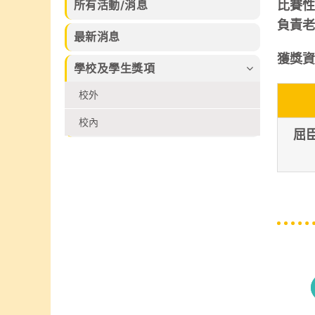
30日完滿結
化藝術創作比賽
所有活動/消息
比賽
習的樂趣。
束，集合本校話
及香港拔萃兒童
負責
劇組、高小合唱
文化藝術協會所
最新消息
團、管弦樂團、
舉辦的各個比賽
弦樂團、管樂及
獲獎資
2026中榮獲多
學校及學生獎項
敲擊樂團、佩瑤
個不同獎項
才藝比賽冠軍、
校外
武術小組、爵士
舞再加上廖烈正
校內
幼稚園合唱小組
屈
共同攜手共創
SuperMum這
個音樂劇盛會。