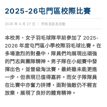
學校特色
2025-26屯門區校際比賽
我們的成就
2026 年 4 月 27 日
｜
所有消息及活動
對外聯繫
​本校男、女子羽毛球隊早前參加了 2025-
聯絡我們
2026 年度屯門區小學校際羽毛球比賽。在
多場激烈的對壘中，隊員們均展現出頑強
的鬥志與團隊精神。​男子隊在小組賽中發
揮出色，並晉級淘汰賽，最終雖未能更進
一步，但表現已值得嘉許。而女子隊隊員
在比賽中亦奮力拼搏，面對強敵仍不輕言
放棄，展現了良好的體育精神。