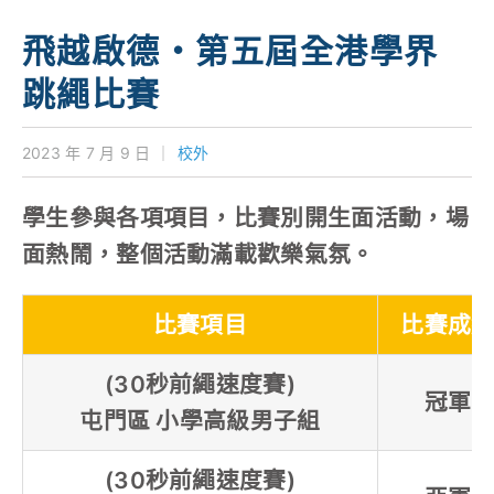
學校特色
飛越啟德・第五屆全港學界
我們的成就
跳繩比賽
對外聯繫
2023 年 7 月 9 日
｜
校外
聯絡我們
學生參與各項項目，比賽別開生面活動，場
面熱鬧，整個活動滿載歡樂氣氛。
比賽項目
比賽成
(30秒前繩速度賽)
冠軍
屯門區 小學高級男子組
(30秒前繩速度賽)