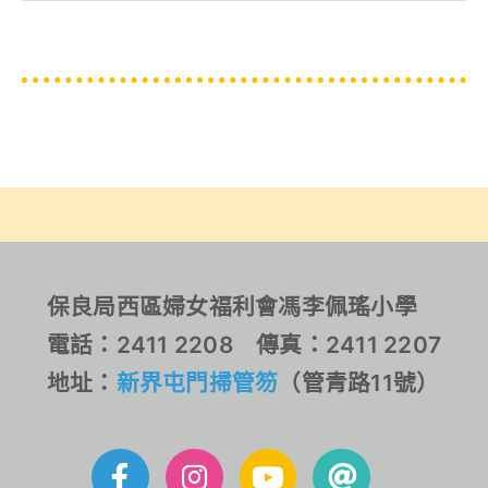
保良局西區婦女福利會馮李佩瑤小學
電話：2411 2208 傳真：2411 2207
地址：
新界屯門掃管笏
（管青路11號）