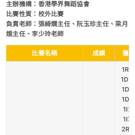
主辦機構：香港學界舞蹈協會
比賽性質：校外比賽
負責老師：張綺嫺主任、阮玉珍主任、梁月
娥主任、李少玲老師
比賽名稱
成績
獲
1R
1D
1D
1D
1I
1I
2R