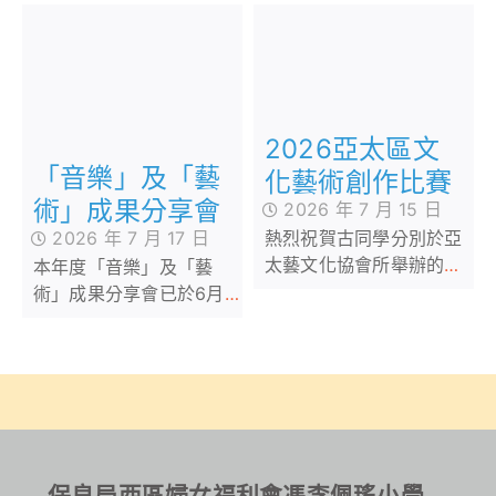
2026亞太區文
「音樂」及「藝
化藝術創作比賽
術」成果分享會
2026 年 7 月 15 日
2026 年 7 月 17 日
熱烈祝賀古同學分別於亞
太藝文化協會所舉辦的
本年度「音樂」及「藝
2026亞太區文化藝術創作
術」成果分享會已於6月
比賽及香港拔萃兒童文化
30日完滿結束，集合本校
藝術協會所舉辦的各個比
話劇組、高小合唱團、管
賽2026中榮獲多個不同獎
弦樂團、弦樂團、管樂及
項
敲擊樂團、佩瑤才藝比賽
冠軍、武術小組、爵士舞
再加上廖烈正幼稚園合唱
小組共同攜手共創
保良局西區婦女福利會馮李佩瑤小學