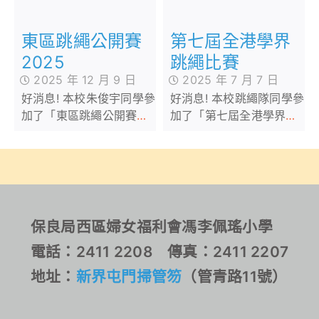
第七屆全港學界
東區跳繩公開賽
跳繩比賽
2025
2025 年 7 月 7 日
2025 年 12 月 9 日
好消息! 本校跳繩隊同學參
好消息! 本校朱俊宇同學參
加了「第七屆全港學界跳
加了「東區跳繩公開賽
繩比賽」，在小學公開組
2025」，在公開組的個人
的學界表演盃獲得甲等
項目中榮獲冠軍。我校同
獎，並在個人項目中榮獲
學能在此比賽取得佳績，
多個獎項。我校同學能在
實在可喜可賀！
此比賽取得佳績，實在可
喜可賀！
保良局西區婦女福利會馮李佩瑤小學
電話：2411 2208 傳真：2411 2207
地址：
新界屯門掃管笏
（管青路11號）