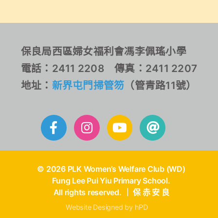
歌、樂器、舞蹈、武術等
等，充分發揮學生的創意
及表演潛質。除了比賽
外，一班低年級的同學穿
保良局西區婦女福利會馮李佩瑤小學
着富有聖誕特色的服飾為
電話：2411 2208 傳真：2411 2207
比賽表演，充分展示同學
們的喜悅。
地址：
新界屯門掃管笏
（管青路11號）
© 2026 PLK Women’s Welfare Club (WD)
Fung Lee Pui Yiu Primary School.
All rights reserved. ｜ 保 赤 安 良
Website Designed by hPD