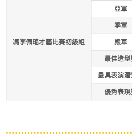
亞軍
季軍
馮李佩瑤才藝比賽初級組
殿軍
最佳造型獎
最具表演潛質
優秀表現獎