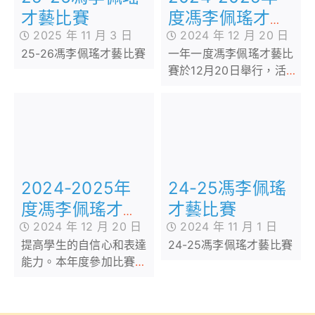
才藝比賽
度馮李佩瑤才藝
2025 年 11 月 3 日
2024 年 12 月 20 日
比賽(高級組)
25-26馮李佩瑤才藝比賽
一年一度馮李佩瑤才藝比
賽於12月20日舉行，活動
旨在讓學生展示和發揮他
們的潛能和才華，從而提
高學生的自信心和表達能
力。本年度參加比賽的人
數眾多，經評判初選後，
入圍同學成功進入決賽，
2024-2025年
24-25馮李佩瑤
同學的表演包括唱歌、樂
器、舞蹈、武術等等，充
度馮李佩瑤才藝
才藝比賽
分發揮學生的創意及表演
2024 年 12 月 20 日
2024 年 11 月 1 日
比賽(初級組)
潛質。
提高學生的自信心和表達
24-25馮李佩瑤才藝比賽
能力。本年度參加比賽的
人數眾多，經評判初選
後，入圍同學成功進入決
賽，同學的表演包括唱