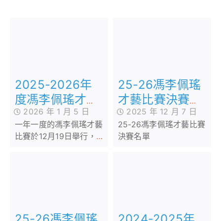
2025-2026年
25-26馮李佩瑤
度馮李佩瑤才藝
才藝比賽決賽名
2026 年 1 月 5 日
2025 年 12 月 7 日
比賽(高級組)
單
一年一度的馮李佩瑤才藝
25-26馮李佩瑤才藝比賽
比賽於12月19日舉行，旨
決賽名單
在讓學生展示和發揮潛能
和才華，提升自信心。今
年參賽人數眾多，經過初
選後，入圍的同學成功進
入決賽
25-26馮李佩瑤
2024-2025年