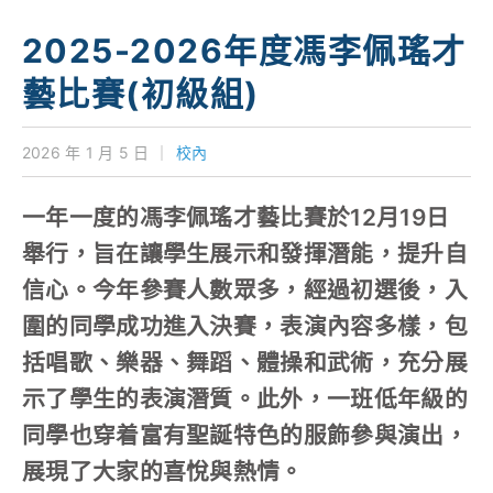
學校特色
2025-2026年度馮李佩瑤才
我們的成就
藝比賽(初級組)
對外聯繫
2026 年 1 月 5 日
｜
校內
聯絡我們
一年一度的馮李佩瑤才藝比賽於12月19日
舉行，旨在讓學生展示和發揮潛能，提升自
信心。今年參賽人數眾多，經過初選後，入
圍的同學成功進入決賽，表演內容多樣，包
括唱歌、樂器、舞蹈、體操和武術，充分展
示了學生的表演潛質。此外，一班低年級的
同學也穿着富有聖誕特色的服飾參與演出，
展現了大家的喜悅與熱情。