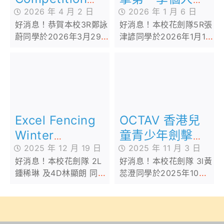
劍分齡賽
2026 年 1 月 6 日
2026
2026 年 4 月 2 日
好消息！本校花劍隊5R張
好消息！恭賀本校3R鄭詠
津諺同學於2026年1月1日
蔚同學於2026年3月29日
參加由大埔劍擊主辦「
參加由 Apex 舉辦的
2026年大埔劍擊第一季
「Apex Foil
個人花劍分齡賽 」
Competition 2026」
OCTAV 香港兒
Excel Fencing
童青少年劍擊精
Winter
英賽
2025 年 11 月 3 日
Competition
2025 年 12 月 19 日
好消息！本校花劍隊 3l黃
好消息！本校花劍隊 2L
2025
蕊澄同學於2025年10月
鍾稀琳 及4D林顯朗 同學
29日參加由OCTAV
於2025年12月7日參加由
Sportswear Ltd 主辦的
Excel Fencing主辦的
OCTAV 香港兒童青少年
Excel Fencing Winter
劍擊精英賽
Competition 2025，分