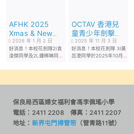
AFHK 2025
OCTAV 香港兒
Xmas & New
童青少年劍擊精
2026 年 1 月 2 日
2025 年 11 月 3 日
Year Cup
英賽
好消息！本校花劍隊2l袁
好消息！本校花劍隊 3l黃
Fencing
浚傑同學及2L鍾稀琳同學
蕊澄同學於2025年10月
Competition
於2025年12月26日參加
29日參加由OCTAV
由香港劍撃學院主辦「
Sportswear Ltd 主辦的
AFHK 2025 Xmas &
OCTAV 香港兒童青少年
New Year Cup Fencing
劍擊精英賽
Competition 」
保良局西區婦女福利會馮李佩瑤小學
電話：2411 2208 傳真：2411 2207
地址：
新界屯門掃管笏
（管青路11號）