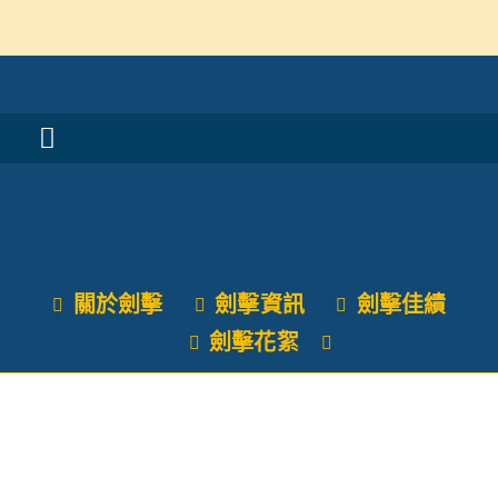
Skip
to
content
Toggle
活動消息
Navigation
認識我們
關於劍擊
劍擊資訊
劍擊佳績
學與教
劍擊花絮
校風及學生支援
學校特色
我們的成就