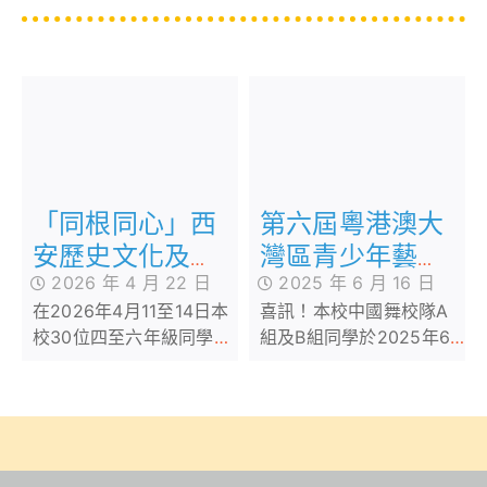
「同根同心」西
第六屆粵港澳大
安歷史文化及航
灣區青少年藝術
2026 年 4 月 22 日
2025 年 6 月 16 日
天科技探索之旅
展演-中國香港
在2026年4月11至14日本
喜訊！本校中國舞校隊A
(四天)
(舞蹈)賽區
校30位四至六年級同學參
組及B組同學於2025年6
加由教育局主辦「同根同
月10日及6月11日參加由香
心」──香港初中及高小學
港舞蹈聯會主辦之第六屆
生內地交流計劃
粵港澳大灣區青少年藝術
（2025/26）之「西安歷
展演-中國香港(舞蹈)賽
史文化及航天科技探索之
區，兩隊均榮獲金獎佳