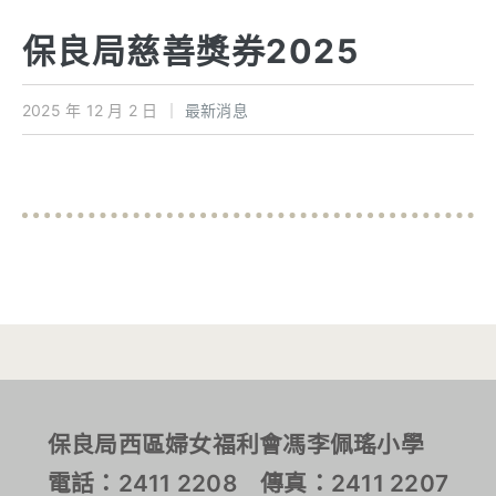
學校特色
保良局慈善獎券2025
我們的成就
2025 年 12 月 2 日
｜
最新消息
對外聯繫
聯絡我們
保良局西區婦女福利會馮李佩瑤小學
電話：2411 2208 傳真：2411 2207