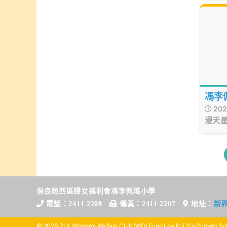
馮李
202
勵學
漫天
智慧
能隨
睹銀
會馮
育，
太陽
至六
程，
保良局西區婦女福利會馮李佩瑤小學
用，
電話：2411 2208
傳真：2411 2207
地址：
新
© 2026 PLK Women’s Welfare Club (WD) Fung Lee Pui Yiu Primary Sch