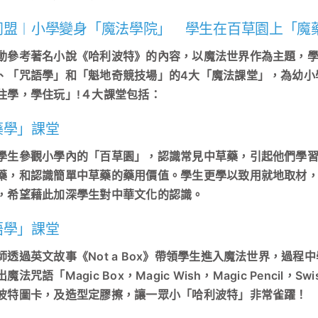
同盟︱小學變身「魔法學院」 學生在百草園上「魔
動參考著名小說《哈利波特》的內容，以魔法世界作為主題，學
、「咒語學」和「魁地奇競技場」的4大「魔法課堂」，為幼小
住學，學住玩」!４大課堂包括：
藥學」課堂
學生參觀小學內的「百草園」，認識常見中草藥，引起他們學
藥，和認識簡單中草藥的藥用價值。學生更學以致用就地取材，
，希望藉此加深學生對中華文化的認識。
語學」課堂
師透過英文故事《Not a Box》帶領學生進入魔法世界，過
魔法咒語「Magic Box，Magic Wish，Magic Pencil
波特圖卡，及造型定膠擦，讓一眾小「哈利波特」非常雀躍！