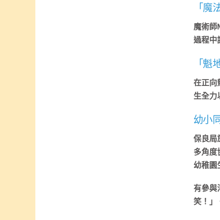
「魔
魔術師
過程中
「魁
在正向
生全力
幼小
保良局
多角度
幼稚園
有參與
笑！」