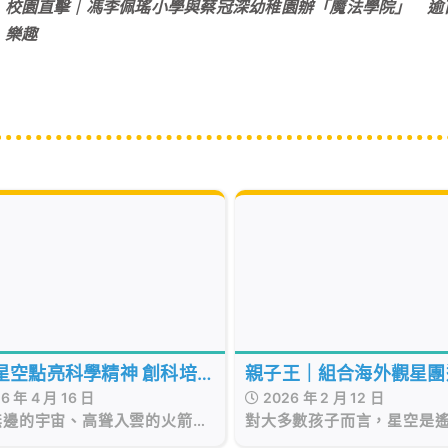
校園直擊｜馮李佩瑤小學與蔡冠深幼稚園辦「魔法學院」 逾
樂趣
親子王｜組合海外觀星團
星空點亮科學精神 創科培
2026 年 2 月 12 日
6 年 4 月 16 日
校本天文課程-望打造專
開未來之門
對大多數孩子而言，星空是
無邊的宇宙、高聳入雲的火箭，
文公園
象的 —— 是故事書裏的插
最能觸動孩子的科學夢。