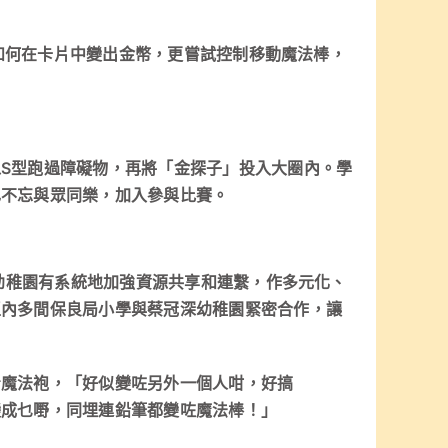
習如何在卡片中變出金幣，更嘗試控制移動魔法棒，
S型跑過障礙物，再將「金探子」投入大圈內。學
也不忘與眾同樂，加入參與比賽。
及幼稚園有系統地加強資源共享和連繫，作多元化、
區內多間保良局小學與蔡冠深幼稚園緊密合作，讓
着魔法袍，「好似變咗另外一個人咁，好搞
變成乜嘢，同埋連鉛筆都變咗魔法棒！」