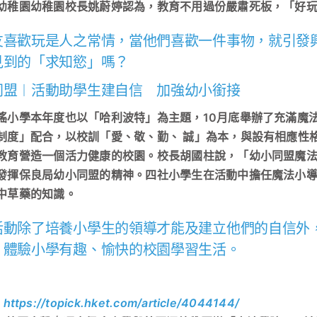
幼稚園幼稚園校長姚蔚婷認為，教育不用過份嚴肅死板，「好
友喜歡玩是人之常情，當他們喜歡一件事物，就引發
見到的「求知慾」嗎？
同盟︱活動助學生建自信 加強幼小銜接
瑤小學本年度也以「哈利波特」為主題，10月底舉辦了充滿魔法色彩的
制度」配合，以校訓「愛、敬、勤、 誠」為本，與設有相應性
教育營造一個活力健康的校園。校長胡國柱說，「幼小同盟魔
發揮保良局幼小同盟的精神。四社小學生在活動中擔任魔法小
中草藥的知識。
活動除了培養小學生的領導才能及建立他們的自信外
，體驗小學有趣、愉快的校園學習生活。
https://topick.hket.com/article/4044144/