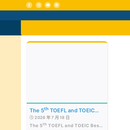
Skip
to
content
活動消息
認識我們
th
The 5
TOEFL and TOEIC
2026 年 7 月 18 日
Best of the Best Awards
th
The 5
TOEFL and TOEIC Best
Presentation Ceremony in