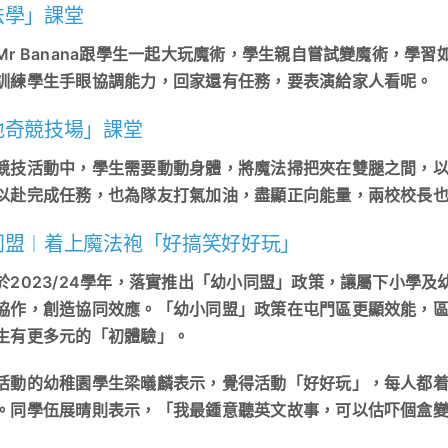
法學」課堂
Mr Banana跟學生一起大玩魔術，學生親自嘗試變魔術，學
訓練學生手眼協調能力，回家還有任務，要表演給家人看呢。
地奇競技場」課堂
競技活動中，學生需要動動身體，將魔法掃把夾在雙腿之間，以
以赴完成任務，也為隊友打氣加油，盡顯正向能量，兩校校長
同盟︱着上魔法袍「好搞笑好好玩」
於2023/24學年，落實推出「幼小同盟」政策，讓屬下小學
協作，創造協同效應。「幼小同盟」政策在屯門區更顯效能，
生有更多元的「初體驗」。
活動的幼稚園學生梁㬢麟表示，覺得活動「好好玩」，每人都
。同學伍展晴則表示，「我最鍾意聽英文故事，可以估吓個盒