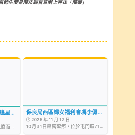
百師生變身魔法師百草園上尋找「魔藥」
保良局西區婦女福利會馮李佩瑤
追星設
2025 年 11 月 12 日
小學 English Fun Day 玩轉哈利
業級天
10月31日是萬聖節，位於屯門區71
遙遠而抽
波特！ 革新四社制度 校長：以
校網的 保良局西區婦女福利會馮李佩
圖、螢幕