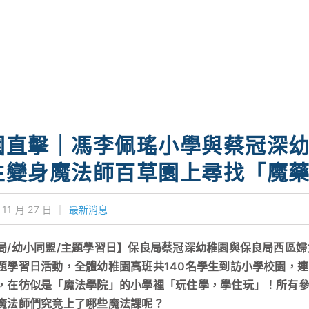
園直擊｜馮李佩瑤小學與蔡冠深
生變身魔法師百草園上尋找「魔
 11 月 27 日
｜
最新消息
局/幼小同盟/主題學習日】保良局蔡冠深幼稚園與保良局西區
題學習日活動，全體幼稚園高班共140名學生到訪小學校園，
，在彷似是「魔法學院」的小學裡「玩住學，學住玩」！所有
魔法師們究竟上了哪些魔法課呢？