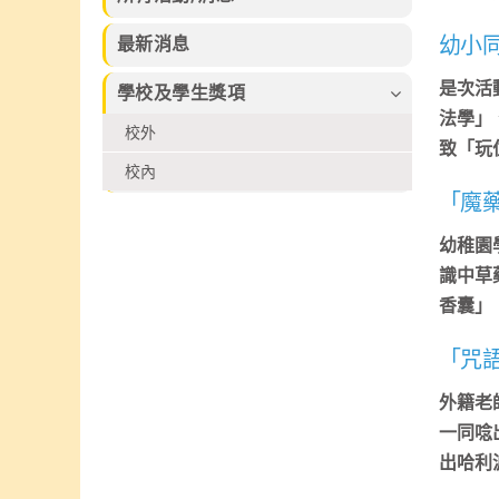
習的樂趣。
束，集合本校話
及香港拔萃兒童
劇組、高小合唱
文化藝術協會所
最新消息
幼小
團、管弦樂團、
舉辦的各個比賽
弦樂團、管樂及
2026中榮獲多
是次活
學校及學生獎項
敲擊樂團、佩瑤
個不同獎項
法學」
才藝比賽冠軍、
校外
武術小組、爵士
致「玩
舞再加上廖烈正
校內
幼稚園合唱小組
「魔
共同攜手共創
SuperMum這
幼稚園
個音樂劇盛會。
識中草
香囊」
「咒
外籍老
一同唸出
出哈利