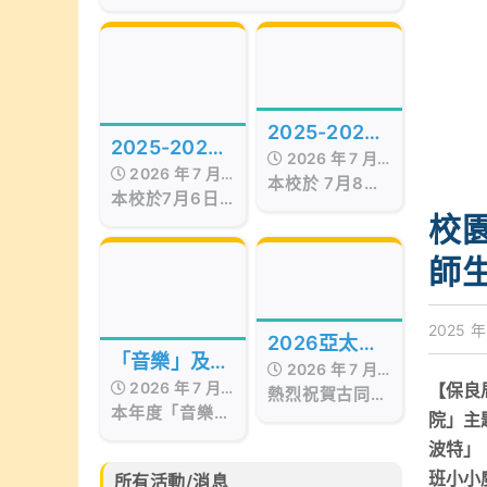
of the Best Awards
Hong Kong
Presentation Ceremony in Hong
Kong, organized by Smart
Education, was successfully
held on July 17, 2026, at the
Hong Kong Red Cross Jockey
2025-2026
Club Convention Hall, West
2025-2026
Kowloon.
2026 年 7 月
年度STEAM
2026 年 7 月
年度第十五屆
本校於 7月8日
17 日
Day
本校於7月6日
17 日
至9日 舉行校內
畢業暨頒獎典
舉行第十五屆畢
校
STEAM Day。
業暨頒獎典禮，
禮
活動期間，我們
師
當日邀請了保良
邀請了 STEM
局百周年李兆忠
sir 為低年級同
紀念中學呂恒森
學舉辦
校長擔任主禮嘉
2025 年
「STEAM工作
2026亞太區
賓，更邀得香港
坊」。同學在活
「音樂」及
2026 年 7 月
西區婦女福利會
文化藝術創作
動中不但掌握
2026 年 7 月
【保良
「藝術」成果
會長兼本校獨立
熱烈祝賀古同學
15 日
「STEAM與生
比賽
本年度「音樂」
17 日
校董羅瞿惠芬女
分別於亞太藝文
院」主
活」的相關知
分享會
及「藝術」成果
士
化協會所舉辦的
識，亦動手製作
波特」
分享會已於6月
2026亞太區文
小手工，體驗學
30日完滿結
班小小
化藝術創作比賽
所有活動/消息