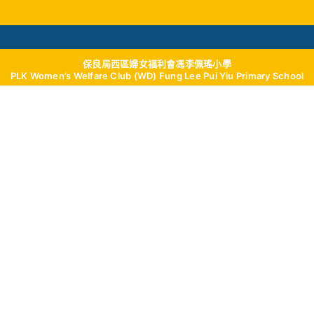
保良局西區婦女福利會馮李佩瑤小學
學與教
校風及學生支援
我們的成就
學校
PLK Women’s Welfare Club (WD) Fung Lee Pui Yiu Primary School