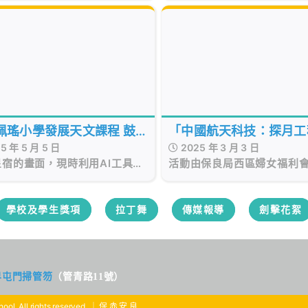
上的動畫，或是偶爾抬頭望
空中的幾點模糊光暈。
「中國航天科技：探月工
佩瑤小學發展天文課程 鼓
2025 年 3 月 3 日
5 年 5 月 5 日
STEAM月球車機械模型
生追星 傳承中華千年天文
活動由保良局西區婦女福利
星宿的畫面，現時利用AI工具便
及體驗
瑤小學及保良局百周年李兆
意生成，但永遠不能取代親眼目
學聯合主辦，由來自屯門、
河的震撼。保良局西區婦女福利
水圍區的15間小學、逾120
李佩瑤小學一直積極推動天文教
學校及學生獎項
拉丁舞
傳媒報導
劍擊花絮
同參與，實踐製作太陽能車
校內配備多支能觀察遠至土星、
月工程活動，齊來深入了解
、月亮的天文望遠鏡，更配合一
天科技上的成就。
年級共有12個單元校本天文課
供學生配合實際操作望遠鏡使
鼓勵學生做追星族。
界屯門掃管笏
（管青路11號）
ool. All rights reserved. ｜ 保 赤 安 良