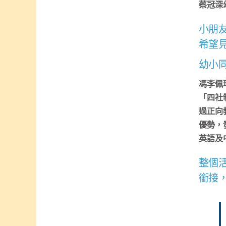
蔡冠深
小朋
希望
幼小
馮李佩
「四社
過正向
優勢，
英語及
整個
銜接