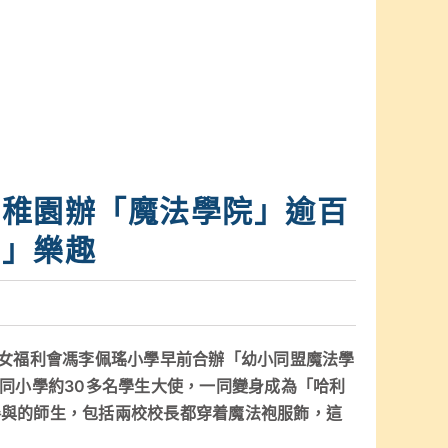
幼稚園辦「魔法學院」逾百
藥」樂趣
婦女福利會馮李佩瑤小學早前合辦「幼小同盟魔法學
連同小學約30多名學生大使，一同變身成為「哈利
參與的師生，包括兩校校長都穿着魔法袍服飾，這