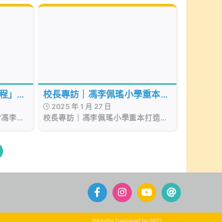
瑤小學 趁着這個「扮鬼扮馬」的大日
見城市夜
正向教育築學生歸屬感
子，迎來一年一度的 English Fun
Day！
程」
校長專訪｜馮李佩瑤小學重本打
2025 年 1 月 27 日
工作坊
造學界專業天文公園 學生安坐
會馮李佩
校長專訪｜馮李佩瑤小學重本打造學
家中用iPad觀星零難度
忠紀念中
界專業天文公園 學生安坐家中用
元朗及天
iPad觀星零難度
名師生一
及模擬探
國家在航
Website Designed by hPD