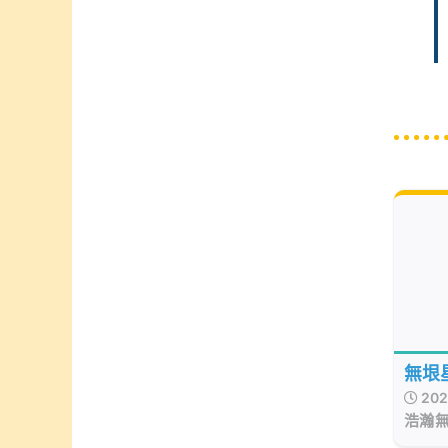
無垠
202
訓打
浩瀚
往往