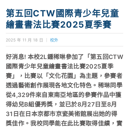
學校特色
第五回CTW國際青少年兒童
我們的成就
繪畫書法比賽2025夏季賽
對外聯繫
2025 年 11 月 18 日
｜
校外
聯絡我們
好消息! 本校2L鍾稀琳參加了「第五回CTW
國際青少年兒童繪畫書法比賽2025夏季
賽」，比賽以「文化花園」為主題，參賽者
透過藝術創作展現各地文化特色。稀琳同學
從4,329件來自東南亞地區的參賽作品中獲
得幼兒B組優秀獎，並已於8月27日至8月
31日在日本京都市京瓷美術館展出她的得
獎佳作。我校同學能在此比賽取得佳績，實