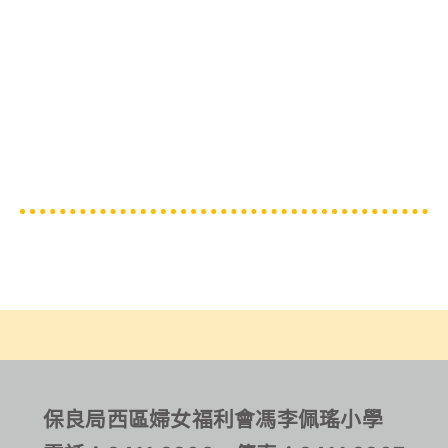
保良局西區婦女福利會馮李佩瑤小學