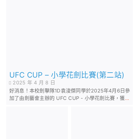
UFC CUP – 小學花劍比賽(第二站)
2025 年 4 月 8 日
好消息！本校劍擊隊1D袁浚傑同學於2025年4月6日參
加了由劍藝會主辦的 UFC CUP - 小學花劍比賽，獲得
7歲組混合花劍亞軍，恭喜！恭喜！