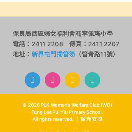
由香港劍撃學院主辦「
Excel Fencing主辦的
AFHK 2025 Xmas &
Excel Fencing Winter
New Year Cup Fencing
Competition 2025，分
Competition 」
別於U7女子花劍及U9男
女混合花劍項目中取得了
保良局西區婦女福利會馮李佩瑤小學
亞軍及季軍佳績。恭喜！
電話：2411 2208 傳真：2411 2207
恭喜！
地址：
新界屯門掃管笏
（管青路11號）
© 2026 PLK Women’s Welfare Club (WD)
Fung Lee Pui Yiu Primary School.
All rights reserved. ｜ 保 赤 安 良