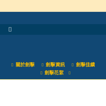
Skip
to
content
Toggle
Navigation
活動消息
認識我們
關於劍擊
劍擊資訊
劍擊佳績
學與教
劍擊花絮
校風及學生支援
學校特色
我們的成就