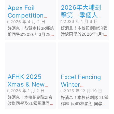
2026年大埔劍
Apex Foil
擊第一季個人花
Competition
2026 年 1 月 6 日
2026 年 4 月 2 日
劍分齡賽
2026
好消息！本校花劍隊5R張
好消息！恭賀本校3R鄭詠
津諺同學於2026年1月1日
蔚同學於2026年3月29日
參加由大埔劍擊主辦「
參加由 Apex 舉辦的
2026年大埔劍擊第一季個
「Apex Foil
人花劍分齡賽 」
Competition 2026」
AFHK 2025
Excel Fencing
Xmas & New
Winter
2026 年 1 月 2 日
2025 年 12 月 19 日
Year Cup
Competition
好消息！本校花劍隊2l袁
好消息！本校花劍隊 2L鍾
Fencing
2025
浚傑同學及2L鍾稀琳同學
稀琳 及4D林顯朗 同學於
Competition
於2025年12月26日參加
2025年12月7日參加由