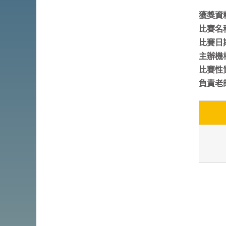
辦的保良局西區婦
「Apex Foil
獲獎資
女福利會馮李佩瑤
Competition
小學第四屆劍擊邀
2026」
比賽名
請賽
比賽日期
主辦機構：
比賽性
負責老