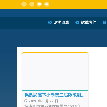
Skip
to
content
活動消息
認識我們
保良局屬下小學第三屆隊際劍擊
2026 年 6 月 22 日
賽(花劍)
好消息!本校花劍隊同學於2026年6