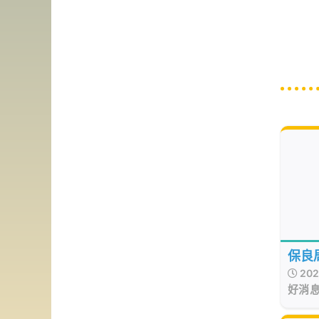
保良
202
賽(花
好消息
月2
屬下