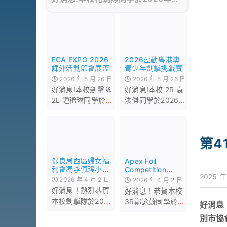
月21日參加由保良局主辦的「保良局
屬下小學第三屆隊際劍擊賽(花
劍)」，憑着堅毅不屈的精神，勇奪
男子及女子團體冠軍，恭喜！恭喜！
2026盈動粤港澳
ECA EXPO 2026
青少年劍擊挑戰賽
課外活動節會展盃
2026 年 5 月 26 日
2026 年 5 月 26 日
好消息!本校 2R 袁
好消息!本校劍擊隊
浚傑同學於2026年
2L 鍾稀琳同學於
5月25日參加由盈
2026年5月16日參
動體育會主辦的
加由Pulse Fencing
「2026盈動粤港澳
主辦的「ECA
第4
青少年劍擊挑戰
EXPO 2026 課外活
賽」，榮獲U8男子
動節會展盃」，榮
保良局西區婦女福
Apex Foil
花劍亞軍，恭喜！
獲U8女子花劍亞
利會馮李佩瑤小學
Competition
恭喜！
軍，恭喜！恭喜！
2025 年
第四屆劍擊邀請賽
2026
2026 年 4 月 2 日
2026 年 4 月 2 日
好消息！熱烈恭賀
好消息！恭賀本校
本校劍擊隊於2026
3R鄭詠蔚同學於
好消息！
年3月22日參加由
2026年3月29日參
別市協
本校主辦、劍坊協
加由 Apex 舉辦的