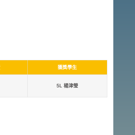
績
獲獎學生
5L 楊津瑩