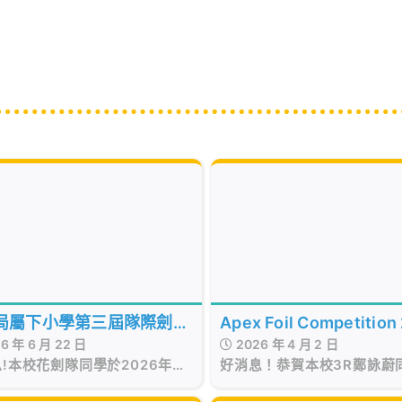
局屬下小學第三屆隊際劍擊
Apex Foil Competition
6 年 6 月 22 日
2026 年 4 月 2 日
劍)
!本校花劍隊同學於2026年6
好消息！恭賀本校3R鄭詠蔚
1日參加由保良局主辦的「保良局
2026年3月29日參加由 Ape
小學第三屆隊際劍擊賽(花
的 「Apex Foil Competiti