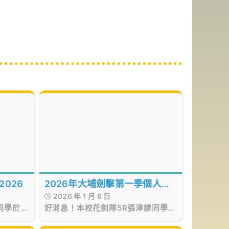
2026年大埔劍擊第一季個人花
 2026
2026 年 1 月 6 日
劍分齡賽
好消息！本校花劍隊5R張津諺同學於
同學於
2026年1月1日參加由大埔劍擊主辦
x 舉辦
「 2026年大埔劍擊第一季個人花劍
on