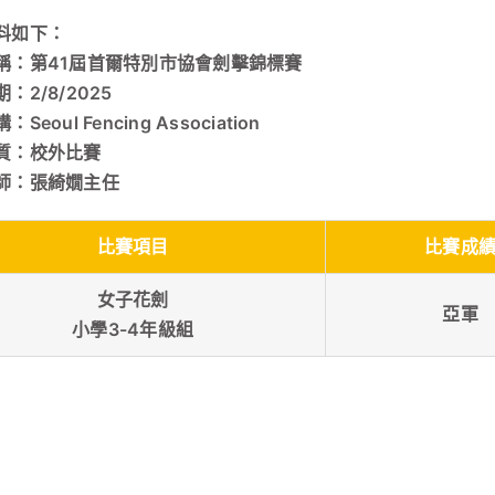
料如下：
稱：第41屆首爾特別市協會劍擊錦標賽
：2/8/2025
Seoul Fencing Association
質：校外比賽
師：張綺嫺主任
比賽項目
比賽成
女子花劍
亞軍
小學3-4年級組