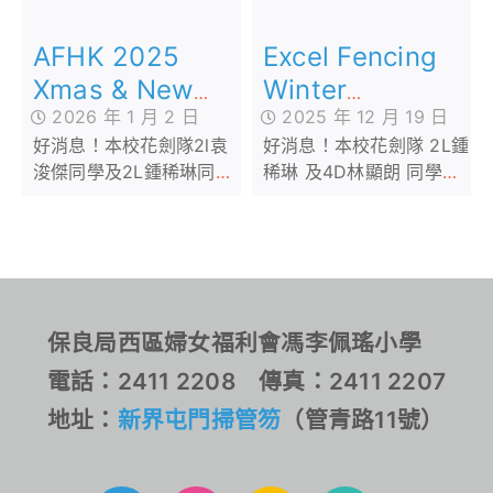
AFHK 2025
Excel Fencing
Xmas & New
Winter
2026 年 1 月 2 日
2025 年 12 月 19 日
Year Cup
Competition
好消息！本校花劍隊2l袁
好消息！本校花劍隊 2L鍾
Fencing
2025
浚傑同學及2L鍾稀琳同學
稀琳 及4D林顯朗 同學於
Competition
於2025年12月26日參加
2025年12月7日參加由
由香港劍撃學院主辦「
Excel Fencing主辦的
AFHK 2025 Xmas &
Excel Fencing Winter
New Year Cup Fencing
Competition 2025，分
Competition 」
別於U7女子花劍及U9男
女混合花劍項目中取得了
保良局西區婦女福利會馮李佩瑤小學
亞軍及季軍佳績。恭喜！
電話：2411 2208 傳真：2411 2207
恭喜！
地址：
新界屯門掃管笏
（管青路11號）