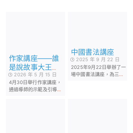
中國書法講座
作家講座——誰
2025 年 9 月 22 日
是說故事大王分
2025年9月22日舉辦了一
場中國書法講座，為三年
2026 年 5 月 15 日
享
級同學介紹中國的書法，
4月30日舉行作家講座，
初步認識執筆姿勢及不同
通過導師的示範及引導，
的字體
令學生掌握選擇合適繪本
進行說故事分享的方法，
同學反應熱烈及投入。