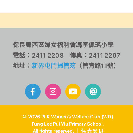
長講座、學校遊蹤及開放
題講座：AI與運算思維 引
校園。讓家長和小朋友可
導學習趨勢新方向」，與
以了解馮李佩瑤的特色課
香港大學教育學院副院長
程，另外小朋友更可體驗
羅陸慧英教授、香港城市
攀石和劍擊的樂趣。渡過
大學資訊系統學系郭致偉
愉快的一天。
教授進行家長教育專題講
保良局西區婦女福利會馮李佩瑤小學
座及學術討論。
電話：2411 2208 傳真：2411 2207
地址：
新界屯門掃管笏
（管青路11號）
© 2026 PLK Women’s Welfare Club (WD)
Fung Lee Pui Yiu Primary School.
All rights reserved. ｜ 保 赤 安 良