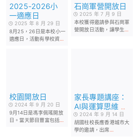
2025-2026小
石崗軍營開放日
2025 年 7 月 9 日
一適應日
本校獲得邀請參與石崗軍
2025 年 8 月 29 日
營開放日活動，讓學生和
8月25，26日是本校小一
家長有機會加深對駐港部
適應日，活動有學校資訊
隊的認識之餘，亦能培養
及家長正向講座
學生的國家觀念和國民身
份認同。
校園開放日
家長專題講座：
2024 年 9 月 20 日
AI與運算思維 引
9月14日是馮李佩瑤開放
2024 年 9 月 14 日
導學習趨勢新方
日。當天節目豐富包括學
胡國柱校長應香港城市大
向
生表演劍擊、拉丁舞、
學的邀請，出席
STEAM及視藝體驗課，校
CoolThink@JC「家長專