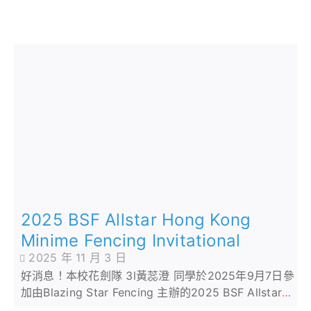
2025 BSF Allstar Hong Kong
Minime Fencing Invitational
2025 年 11 月 3 日
好消息！本校花劍隊 3l黃蕊澄 同學於2025年9月7日參
加由Blazing Star Fencing 主辦的2025 BSF Allstar
Hong Kong Minime Fencing Invitational