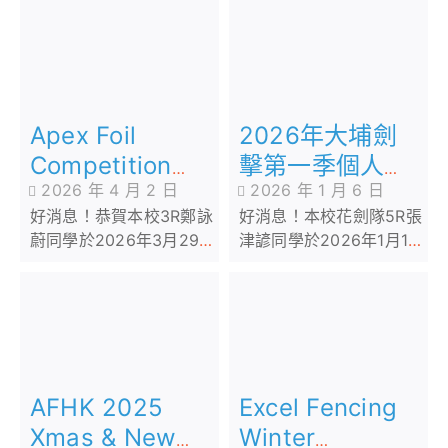
2026年大埔劍
Apex Foil
擊第一季個人花
Competition
2026 年 1 月 6 日
2026 年 4 月 2 日
劍分齡賽
2026
好消息！本校花劍隊5R張
好消息！恭賀本校3R鄭詠
津諺同學於2026年1月1日
蔚同學於2026年3月29日
參加由大埔劍擊主辦「
參加由 Apex 舉辦的
2026年大埔劍擊第一季個
「Apex Foil
人花劍分齡賽 」
Competition 2026」
AFHK 2025
Excel Fencing
Xmas & New
Winter