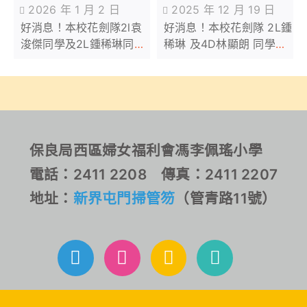
2026 年 1 月 2 日
2025 年 12 月 19 日
Year Cup
Competition
好消息！本校花劍隊2l袁
好消息！本校花劍隊 2L鍾
Fencing
2025
浚傑同學及2L鍾稀琳同學
稀琳 及4D林顯朗 同學於
Competition
於2025年12月26日參加
2025年12月7日參加由
由香港劍撃學院主辦「
Excel Fencing主辦的
AFHK 2025 Xmas &
Excel Fencing Winter
New Year Cup Fencing
Competition 2025，分
Competition 」
別於U7女子花劍及U9男
女混合花劍項目中取得了
保良局西區婦女福利會馮李佩瑤小學
亞軍及季軍佳績。恭喜！
電話：2411 2208 傳真：2411 2207
恭喜！
地址：
新界屯門掃管笏
（管青路11號）