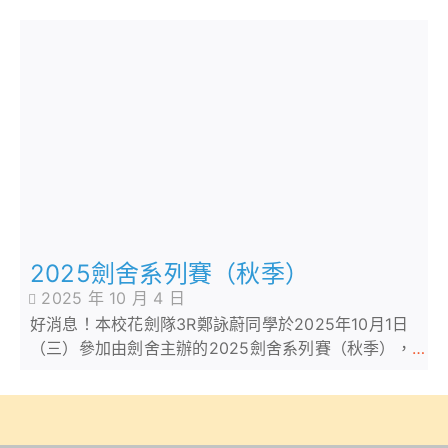
2025劍舍系列賽（秋季）
2025 年 10 月 4 日
好消息！本校花劍隊3R鄭詠蔚同學於2025年10月1日
（三）參加由劍舍主辦的2025劍舍系列賽（秋季），
於U9女子花劍及U8男女混合花劍兩個項目中分別取得
了亞軍及季軍佳績