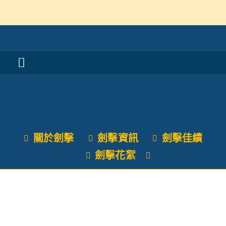
Skip
to
content
Toggle
Navigation
活動消息
認識我們
關於劍擊
劍擊資訊
劍擊佳績
學與教
劍擊花絮
校風及學生支援
學校特色
我們的成就