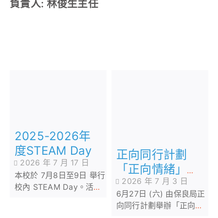
負責人: 林俊生主任
2025-2026年
度STEAM Day
正向同行計劃
2026 年 7 月 17 日
「正向情緒」親
本校於 7月8日至9日 舉行
2026 年 7 月 3 日
子工作坊
校內 STEAM Day。活動
6月27日 (六) 由保良局正
期間，我們邀請了 STEM
向同行計劃舉辦「正向情
sir 為低年級同學舉辦
緒」親子工作坊，當天共