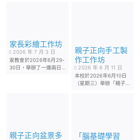
「STEAM工作坊」。同學
有20個家庭出席活動。
在活動中不但掌握
「STEAM與生活」的相關
知識，亦動手製作小手
工，體驗學習的樂趣。
家長彩繪工作坊
親子正向手工製
2026 年 7 月 3 日
作工作坊
家教會於2026年6月29-
30日，舉辦了一連兩日的
2026 年 6 月 11 日
家長彩繪工作坊。
本校於2026年6月10日
（星期三）舉辦「親子正
向手工製作工作坊」，邀
請學生與家長攜手參與，
以藝術創作作為情感交流
的橋樑，共同打造別具心
意的流體熊作品。
親子正向盆景多
「腦基礎學習