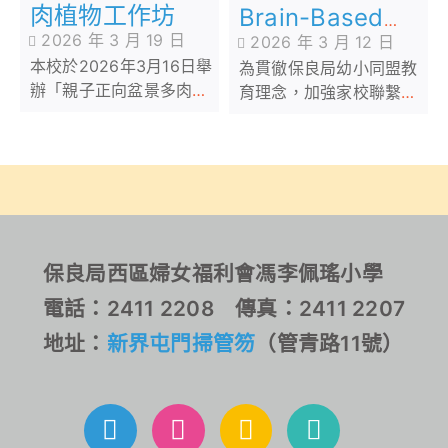
肉植物工作坊
Brain-Based
2026 年 3 月 19 日
2026 年 3 月 12 日
Learning」家長
本校於2026年3月16日舉
為貫徹保良局幼小同盟教
工作坊
辦「親子正向盆景多肉植
育理念，加強家校聯繫和
物工作坊B」，活動中，參
溝通。本校與廖烈正幼稚
加者不僅學習了園藝知
園合作舉辦「腦科學家長
識，讓學生與家長一同體
工作坊」
驗親手打造專屬的小盆栽
保良局西區婦女福利會馮李佩瑤小學
電話：2411 2208 傳真：2411 2207
地址：
新界屯門掃管笏
（管青路11號）