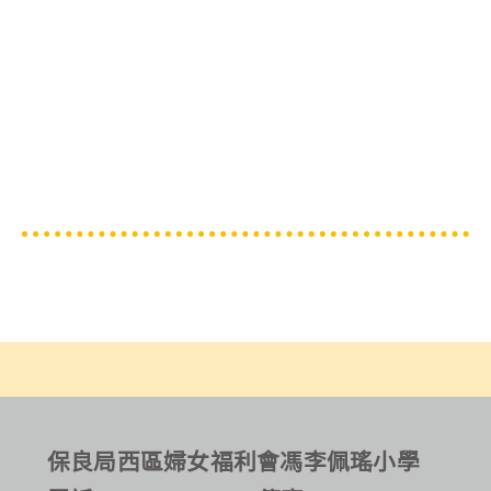
保良局西區婦女福利會馮李佩瑤小學