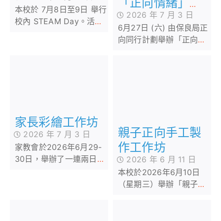
「正向情緒」親
本校於 7月8日至9日 舉行
2026 年 7 月 3 日
子工作坊
校內 STEAM Day。活動
6月27日 (六) 由保良局正
期間，我們邀請了 STEM
向同行計劃舉辦「正向情
sir 為低年級同學舉辦
緒」親子工作坊，當天共
「STEAM工作坊」。同學
有20個家庭出席活動。
在活動中不但掌握
「STEAM與生活」的相關
知識，亦動手製作小手
工，體驗學習的樂趣。
家長彩繪工作坊
親子正向手工製
2026 年 7 月 3 日
作工作坊
家教會於2026年6月29-
30日，舉辦了一連兩日的
2026 年 6 月 11 日
家長彩繪工作坊。
本校於2026年6月10日
（星期三）舉辦「親子正
向手工製作工作坊」，邀
請學生與家長攜手參與，
以藝術創作作為情感交流