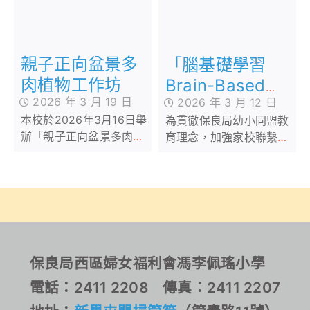
的橋樑，共同打造別具心
意的流體熊作品。
親子正向盆景多
「腦基礎學習
肉植物工作坊
Brain-Based
2026 年 3 月 19 日
2026 年 3 月 12 日
Learning」家長
本校於2026年3月16日舉
為貫徹保良局幼小同盟教
工作坊
辦「親子正向盆景多肉植
育理念，加強家校聯繫和
物工作坊B」，活動中，參
溝通。本校與廖烈正幼稚
加者不僅學習了園藝知
園合作舉辦「腦科學家長
識，讓學生與家長一同體
工作坊」
驗親手打造專屬的小盆栽
保良局西區婦女福利會馮李佩瑤小學
電話：2411 2208 傳真：2411 2207