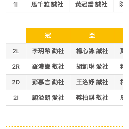
1I
馬千雅 誠社
黃冠喬 誠社
陳
冠
亞
2L
李玥希 勤社
楊心詠 誠社
鄭
2R
羅澧謙 敬社
胡凱琳 愛社
葉
2D
彭慕言 勤社
王洛妤 誠社
柯
2I
顧溢朗 愛社
蔡柏騏 敬社
周