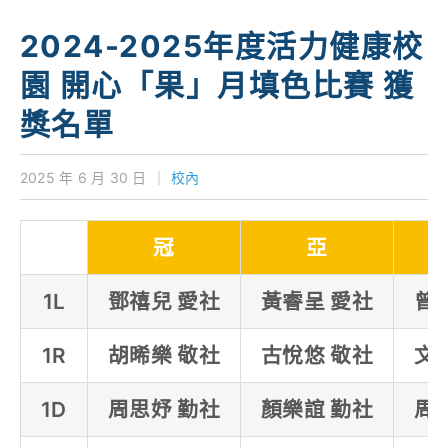
學校特色
2024-2025年度活力健康校
我們的成就
園 開心「果」月填色比賽 獲
對外聯繫
獎名單
聯絡我們
2025 年 6 月 30 日
｜
校內
冠
亞
1L
鄧禧兒 愛社
黃睿呈 愛社
曾
1R
胡晞樂 敬社
古悅悠 敬社
文
1D
周思妤 勤社
顏樂誼 勤社
周