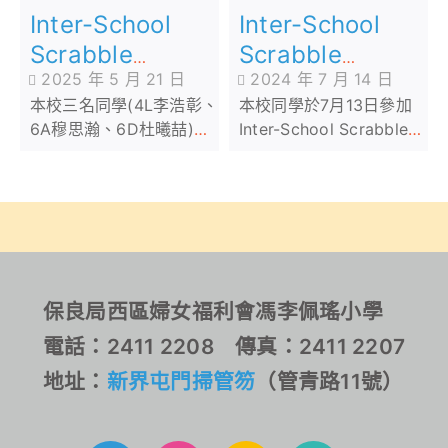
Inter-School
Inter-School
Scrabble
Scrabble
2025 年 5 月 21 日
2024 年 7 月 14 日
Championship
Championship
本校三名同學(4L李浩彰、
本校同學於7月13日參加
2025 (Primary,
2024 (Grand
6A穆思瀚、6D杜曦喆)於
Inter-School Scrabble
Preliminary
Final – Primary
5月10日參加了Inter-
Championship 2024
Round 2)
Category)
School Scrabble
(Grand Final - Primary
Championship 2025的
Category)，同學經過五
初賽第二回合。同學各奮
場比賽後，最後獲得團體
戰了三局，取得了團體第
第四名。
三名。連同4月26曰第一
回合的成績，本校能順利
保良局西區婦女福利會馮李佩瑤小學
晉身6月28日的總決賽。
電話：2411 2208 傳真：2411 2207
地址：
新界屯門掃管笏
（管青路11號）