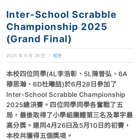
學校特色
Inter-School Scrabble
我們的成就
Championship 2025
對外聯繫
(Grand Final)
聯絡我們
2025 年 6 月 29 日
｜
校外
本校四位同學(4L李浩彰、5L陳晉弘、6A
穆思瀚、6D杜曦喆)於6月28日參加了
Inter-School Scrabble Championship
2025總決賽。四位同學同學各奮戰了五
局，最後取得了小學組團體第三名及單字最
高分獎。連同4月26曰及5月10日的初賽，
本校共獲得五個獎項。