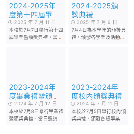
2024-2025年
2024-2025頒
度第十四屆畢業
獎典禮
2025 年 7 月 11 日
2025 年 7 月 9 日
暨頒獎典禮
本校於7月7日舉行第十四
7月4日為本學年的頒獎典
屆畢業暨頒獎典禮，當日
禮，頒發各學業及活動的
邀請了保良局董玉娣中學
獎項，肯定了同學們的努
劉子聰校長擔任主禮嘉
力和成就。
賓，更邀得香港西區婦女
福利會副主席温林美賢女
士、香港西區婦女福利會
執行委員李惠愛女士、家
2023-2024年
2023-2024年
長校董吳碧珊女士、替代
家長校董柯禕慧女士出席
度畢業禮暨頒獎
度校內頒獎典禮
畢業禮暨頒獎典禮。
2024 年 7 月 12 日
2024 年 7 月 11 日
典禮
本校於7月8日舉行畢業禮
本校於7月5日舉行校內頒
暨頒獎典禮，當日邀請了
獎典禮，頒發各級學業進
教育局高級學校發展主任
步奬、各級中英數常成績
賴嬙女士擔任主禮嘉賓，
優異獎、圖書閱讀獎勵計