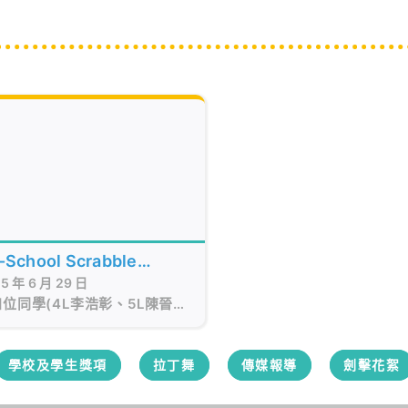
r-School Scrabble
5 年 6 月 29 日
pionship 2025 (Grand
位同學(4L李浩彰、5L陳晉
)
A穆思瀚、6D杜曦喆)於6月28
Inter-School Scrabble
pionship 2025總決賽。四位
學校及學生獎項
拉丁舞
傳媒報導
劍擊花絮
同學各奮戰了五局，最後取得了
組團體第三名及單字最高分獎。