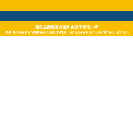
保良局西區婦女福利會馮李佩瑤小學
學與教
校風及學生支援
我們的成就
學校
PLK Women’s Welfare Club (WD) Fung Lee Pui Yiu Primary School