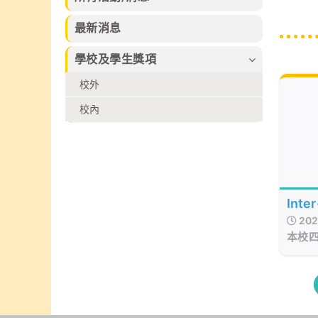
習的樂趣。
束，集合本校話
及香港拔萃兒童
劇組、高小合唱
文化藝術協會所
最新消息
團、管弦樂團、
舉辦的各個比賽
弦樂團、管樂及
2026中榮獲多
學校及學生獎項
敲擊樂團、佩瑤
個不同獎項
才藝比賽冠軍、
校外
武術小組、爵士
舞再加上廖烈正
校內
幼稚園合唱小組
共同攜手共創
SuperMum這
個音樂劇盛會。
Inte
202
Cham
本校四
Final
弘、6
日參加了
Cham
同學
小學