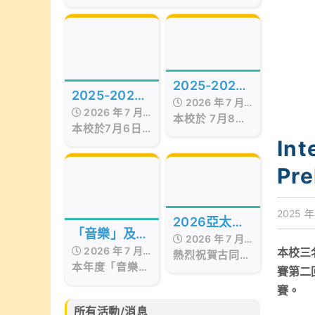
of the Best Awards
Hong Kong
Presentation Ceremony in Hong
Kong, organized by Smart
Education, was successfully
held on July 17, 2026, at the
Hong Kong Red Cross Jockey
2025-2026
Club Convention Hall, West
2025-2026
Kowloon.
2026 年 7 月
年度STEAM
2026 年 7 月
年度第十五屆
本校於 7月8日
17 日
Day
本校於7月6日
17 日
至9日 舉行校內
畢業暨頒獎典
舉行第十五屆畢
Int
STEAM Day。
業暨頒獎典禮，
禮
活動期間，我們
Pre
當日邀請了保良
邀請了 STEM
局百周年李兆忠
sir 為低年級同
紀念中學呂恒森
學舉辦
校長擔任主禮嘉
2025 年
「STEAM工作
2026亞太區
賓，更邀得香港
坊」。同學在活
「音樂」及
2026 年 7 月
西區婦女福利會
文化藝術創作
動中不但掌握
2026 年 7 月
本校三名
「藝術」成果
會長兼本校獨立
熱烈祝賀古同學
15 日
「STEAM與生
比賽
本年度「音樂」
17 日
校董羅瞿惠芬女
分別於亞太藝文
賽第二
活」的相關知
分享會
及「藝術」成果
士
化協會所舉辦的
識，亦動手製作
賽。
分享會已於6月
2026亞太區文
小手工，體驗學
30日完滿結
化藝術創作比賽
所有活動/消息