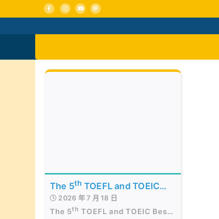
Skip
to
content
活動消息
認識我們
th
The 5
TOEFL and TOEIC
2026 年 7 月 18 日
Best of the Best Awards
th
The 5
TOEFL and TOEIC Best
Presentation Ceremony in