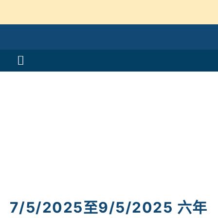
Skip
to
content
Toggle
Navigation
活動消息
認識我們
學與教
校風及學生支援
學校特色
7/5/2025至9/5/2025 六年
我們的成就