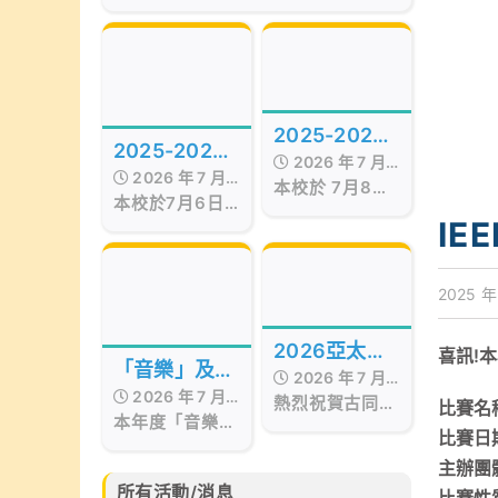
of the Best Awards
Hong Kong
Presentation Ceremony in Hong
Kong, organized by Smart
Education, was successfully
held on July 17, 2026, at the
Hong Kong Red Cross Jockey
2025-2026
Club Convention Hall, West
2025-2026
Kowloon.
2026 年 7 月
年度STEAM
2026 年 7 月
年度第十五屆
本校於 7月8日
17 日
Day
本校於7月6日
17 日
至9日 舉行校內
畢業暨頒獎典
舉行第十五屆畢
IE
STEAM Day。
業暨頒獎典禮，
禮
活動期間，我們
當日邀請了保良
邀請了 STEM
局百周年李兆忠
2025 年
sir 為低年級同
紀念中學呂恒森
學舉辦
校長擔任主禮嘉
「STEAM工作
2026亞太區
喜訊!
賓，更邀得香港
坊」。同學在活
「音樂」及
2026 年 7 月
西區婦女福利會
文化藝術創作
動中不但掌握
2026 年 7 月
「藝術」成果
會長兼本校獨立
熱烈祝賀古同學
15 日
比賽名
「STEAM與生
比賽
本年度「音樂」
17 日
校董羅瞿惠芬女
分別於亞太藝文
活」的相關知
分享會
比賽日期
及「藝術」成果
士
化協會所舉辦的
識，亦動手製作
分享會已於6月
主辦團
2026亞太區文
小手工，體驗學
30日完滿結
化藝術創作比賽
所有活動/消息