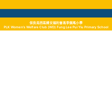
保良局西區婦女福利會馮李佩瑤小學
學與教
校風及學生支援
我們的成就
學校
PLK Women’s Welfare Club (WD) Fung Lee Pui Yiu Primary School