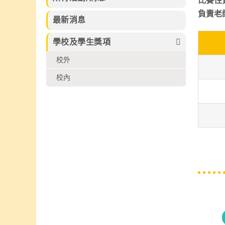
比賽性
習的樂趣。
束，集合本校話
及香港拔萃兒童
負責老
劇組、高小合唱
文化藝術協會所
最新消息
團、管弦樂團、
舉辦的各個比賽
弦樂團、管樂及
2026中榮獲多
學校及學生獎項
敲擊樂團、佩瑤
個不同獎項
才藝比賽冠軍、
校外
武術小組、爵士
舞再加上廖烈正
校內
幼稚園合唱小組
共同攜手共創
SuperMum這
個音樂劇盛會。