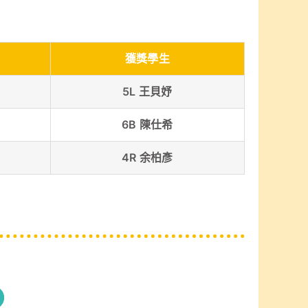
獲獎學生
5L 王貝妤
6B 陳仕希
4R 余柏彥