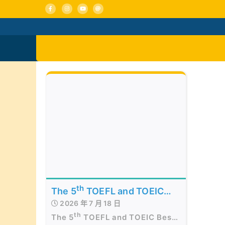
Skip
to
content
活動消息
認識我們
th
The 5
TOEFL and TOEIC
2026 年 7 月 18 日
Best of the Best Awards
th
The 5
TOEFL and TOEIC Best
Presentation Ceremony in