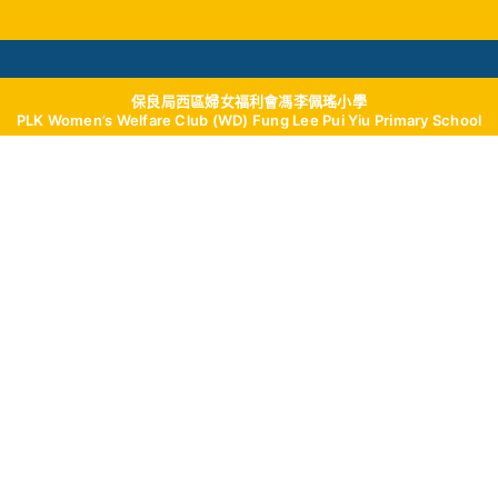
保良局西區婦女福利會馮李佩瑤小學
學與教
校風及學生支援
我們的成就
學校
PLK Women’s Welfare Club (WD) Fung Lee Pui Yiu Primary School