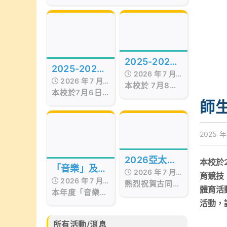
of the Best Awards
Hong Kong
Presentation Ceremony in Hong
Kong, organized by Smart
Education, was successfully
held on July 17, 2026, at the
Hong Kong Red Cross Jockey
2025-2026
Club Convention Hall, West
2025-2026
Kowloon.
2026 年 7 月
年度STEAM
2026 年 7 月
年度第十五屆
本校於 7月8日
17 日
Day
本校於7月6日
17 日
至9日 舉行校內
畢業暨頒獎典
舉行第十五屆畢
師生
STEAM Day。
業暨頒獎典禮，
禮
活動期間，我們
當日邀請了保良
邀請了 STEM
局百周年李兆忠
2025 年
sir 為低年級同
紀念中學呂恒森
學舉辦
校長擔任主禮嘉
「STEAM工作
2026亞太區
本校於
賓，更邀得香港
坊」。同學在活
「音樂」及
2026 年 7 月
西區婦女福利會
文化藝術創作
育競技
動中不但掌握
2026 年 7 月
「藝術」成果
會長兼本校獨立
熱烈祝賀古同學
15 日
「STEAM與生
體育活
比賽
本年度「音樂」
17 日
校董羅瞿惠芬女
分別於亞太藝文
活」的相關知
分享會
及「藝術」成果
活動，
士
化協會所舉辦的
識，亦動手製作
分享會已於6月
2026亞太區文
小手工，體驗學
30日完滿結
化藝術創作比賽
所有活動/消息