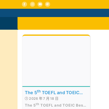
Skip
to
content
活動消息
認識我們
th
The 5
TOEFL and TOEIC
2026 年 7 月 18 日
Best of the Best Awards
th
The 5
TOEFL and TOEIC Best
Presentation Ceremony in