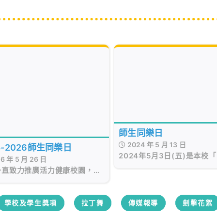
師生同樂日
2024 年 5 月 13 日
5-2026師生同樂日
2024年5月3日(五)是本校
6 年 5 月 26 日
樂日」舉行的日子。當天學
一直致力推廣活力健康校園，所
學參與不同的活動，包括：
年也特意舉辦師生同樂日，讓學
動、班級經營活動、正向活
過體育活動、健康校園活動、正
校園活動，以建立良好師生
動等促進身心發展。
學校及學生獎項
拉丁舞
傳媒報導
劍擊花絮
同學們能在佩瑤這個大家庭
關愛和茁壯成長，全體師生