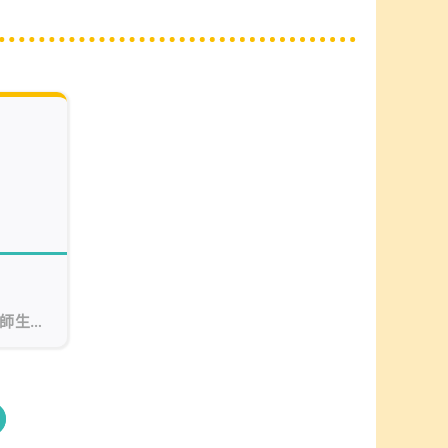
「師生同
校安排同
新興運
動及健康
關係，讓
裏，互相
更可以藉