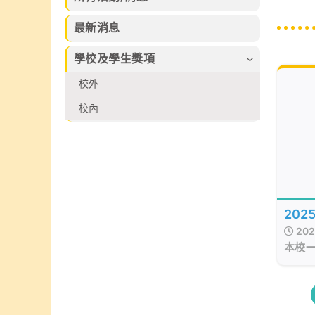
習的樂趣。
束，集合本校話
及香港拔萃兒童
劇組、高小合唱
文化藝術協會所
最新消息
團、管弦樂團、
舉辦的各個比賽
弦樂團、管樂及
2026中榮獲多
學校及學生獎項
敲擊樂團、佩瑤
個不同獎項
才藝比賽冠軍、
校外
武術小組、爵士
舞再加上廖烈正
校內
幼稚園合唱小組
共同攜手共創
SuperMum這
個音樂劇盛會。
202
202
本校
以每
生透
向活