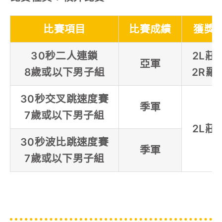
比賽項目
比賽成績
獲獎
30秒二人連鎖
2L莊
亞軍
8歲或以下男子組
2R羅
30秒交叉跳速度賽
季軍
7歲或以下男子組
2L莊
30秒波比跳速度賽
季軍
7歲或以下男子組