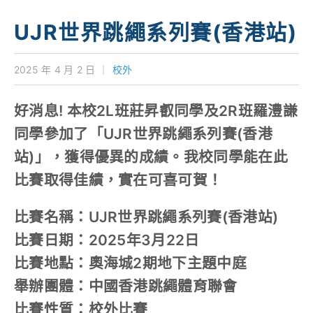
學校特色
UJR世界跳繩系列賽(香港站)
我們的成就
2025 年 4 月 2 日
｜
校外
對外聯繫
好消息! 本校2L班莊昇叡同學及2R班羅澧謙
聯絡我們
同學參加了「UJR世界跳繩系列賽(香港
站)」，獲得優異的成績。我校同學能在此
比賽取得佳績，實在可喜可賀！
比賽名稱：UJR世界跳繩系列賽(香港站)
比賽日期：2025年3月22日
比賽地點：奧海城2期地下主題中庭
舉辦團體：中國香港跳繩體育聯會
比賽性質：校外比賽