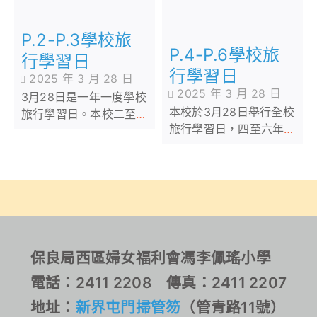
P.2-P.3學校旅
P.4-P.6學校旅
行學習日
行學習日
2025 年 3 月 28 日
2025 年 3 月 28 日
3月28日是一年一度學校
本校於3月28日舉行全校
旅行學習日。本校二至三
旅行學習日，四至六年級
年級同學此次旅行的目的
同學到位於馬鞍山-烏溪沙
地是位於北潭涌郊野公園
青年新村進行旅行學習活
範圍內的麥理浩夫人度假
動。同學們參與營地不同
村。當天同學們除了可享
的設施及進行了團體活
受營內的康體設施及活動
動，讓同學享受與大自然
外，還可以親親大自然，
接觸的機會。
舒暢身心。
保良局西區婦女福利會馮李佩瑤小學
電話：2411 2208 傳真：2411 2207
地址：
新界屯門掃管笏
（管青路11號）