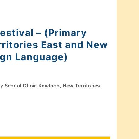
stival – (Primary
ritories East and New
eign Language)
y School Choir-Kowloon, New Territories