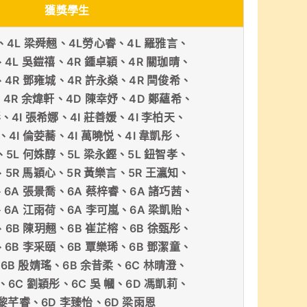
獲獎學生
、4L 梁舜翹、4L勞心睿、4L 羅雅言、
、4L 吳鎧禧、4R 鍾卓穎、4R 關珈晴、
、4R 鄧雍城、4R 許永燊、4R 閆俊希、
、4R 余煒軒、4D 陳幸妤、4D 鄭蘊希、
、4I 張希娜、4I 莊善媛、4I 李柏天、
彬、4I 倫荌蕎、4I 萬曉悦、4I 韋凱彤、
、5L 何姝醇、5L 梁永鏗、5L 鈕智孝、
、5R 馬穎心、5R 黃樂言、5R 王瀛知、
、6A 張景喬、6A 蔡梓睿、6A 諸巧茜、
、6A 江雨荷、6A 李可嵐、6A 梁凱貽、
、6B 陳玥翹、6B 崔芷榕、6B 徐甄彤、
、6B 李采頤、6B 覃樂琋、6B 鄧潔童、
、6B 殷婧瑤、6B 余昔柔、6C 林晴澄、
、6C 劉穎彤、6C 吳 幗、6D 馮凱莉、
 黎芊睿、6D 李臻怡、6D 梁雨恩