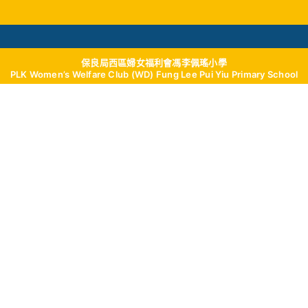
保良局西區婦女福利會馮李佩瑤小學
學與教
校風及學生支援
我們的成就
學校特
PLK Women’s Welfare Club (WD) Fung Lee Pui Yiu Primary School