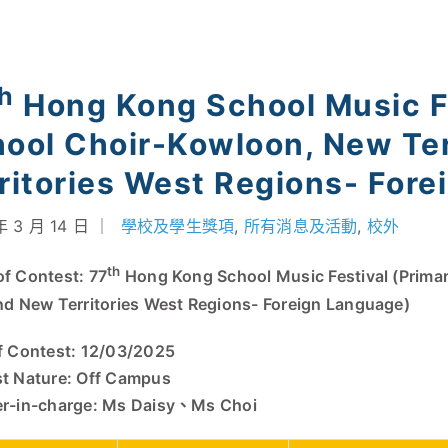
th
Hong Kong School Music Fe
ool Choir-Kowloon, New Ter
ritories West Regions- For
年 3 月 14 日
｜
學校及學生獎項
,
所有消息及活動
,
校外
th
f Contest: 77
Hong Kong School Music Festival (Primar
nd New Territories West Regions- Foreign Language)
f Contest: 12/03/2025
t Nature: Off Campus
r-in-charge: Ms Daisy、Ms Choi