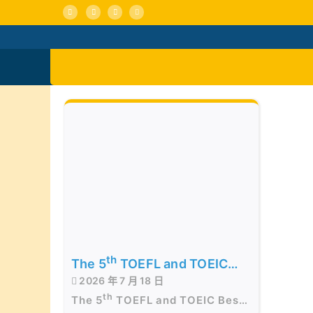
Skip
to
content
活動消息
認識我們
th
The 5
TOEFL and TOEIC
2026 年 7 月 18 日
Best of the Best Awards
th
The 5
TOEFL and TOEIC Best
Presentation Ceremony in