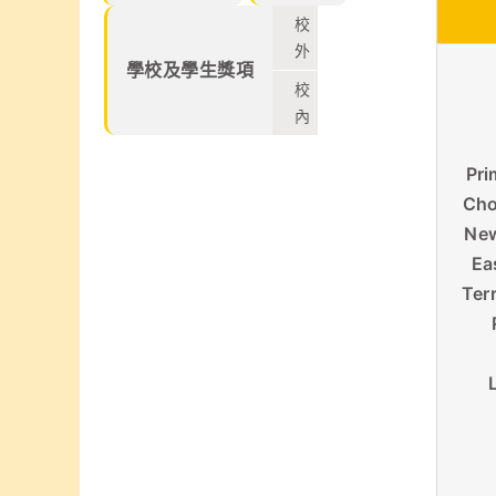
束，集合本校話
及香港拔萃兒童
劇組、高小合唱
校
文化藝術協會所
團、管弦樂團、
舉辦的各個比賽
外
弦樂團、管樂及
學校及學生獎項
2026中榮獲多
校
敲擊樂團、佩瑤
個不同獎項
才藝比賽冠軍、
內
武術小組、爵士
舞再加上廖烈正
Pri
幼稚園合唱小組
共同攜手共創
Cho
SuperMum這
New
個音樂劇盛會。
Ea
Ter