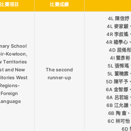
比賽項目
比賽成績
4L 陳信妤
4L 麥家駿
4R 李叔遙
4R 楊學心
mary School
4D 屈俙彤
ir-Kowloon,
4I 雷彥
 Territories
5L 張悕瑤
st and New
The second
5L 董曉霏
ritories West
runner-up
5D 陳芊予
Regions-
6A 金智娜
Foreign
6A 呂若瑜
Language
6B 江允謙
6B 陶 龠
6C 林可怡
6D