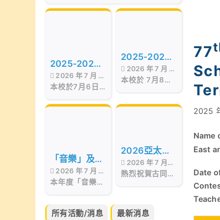
of the Best Awards
Hong Kong
Presentation Ceremony in Hong
Kong, organized by Smart
Education, was successfully
held on July 17, 2026, at the
77
Hong Kong Red Cross Jockey
2025-2026
Club Convention Hall, West
2025-2026
Sch
2026 年 7 月 17
Kowloon.
年度STEAM
2026 年 7 月 17
年度第十五屆
本校於 7月8日
日
Day
Ter
本校於7月6日
日
至9日 舉行校內
畢業暨頒獎典
舉行第十五屆畢
STEAM Day。
業暨頒獎典禮，
禮
活動期間，我們
2025 
當日邀請了保良
邀請了 STEM
局百周年李兆忠
sir 為低年級同
Name o
紀念中學呂恒森
學舉辦
校長擔任主禮嘉
「STEAM工作
East a
2026亞太區
賓，更邀得香港
坊」。同學在活
「音樂」及
2026 年 7 月
文化藝術創作
西區婦女福利會
動中不但掌握
2026 年 7 月 17
Date o
「藝術」成果
熱烈祝賀古同學
15 日
會長兼本校獨立
「STEAM與生
比賽
本年度「音樂」
日
分別於亞太藝文
校董羅瞿惠芬女
Contes
活」的相關知
分享會
及「藝術」成果
化協會所舉辦的
士
識，亦動手製作
Teache
分享會已於6月
2026亞太區文
小手工，體驗學
30日完滿結
化藝術創作比賽
所有活動/消息
最新消息
習的樂趣。