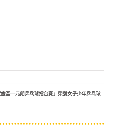
「賀歲盃—元朗乒乓球擂台賽」榮獲女子少年乒乓球