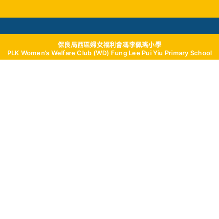
保良局西區婦女福利會馮李佩瑤小學
學與教
校風及學生支援
我們的成就
學校
PLK Women’s Welfare Club (WD) Fung Lee Pui Yiu Primary School