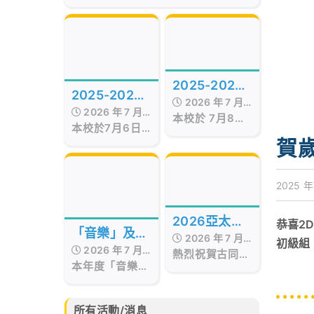
of the Best Awards
Hong Kong
Presentation Ceremony in Hong
Kong, organized by Smart
Education, was successfully
held on July 17, 2026, at the
Hong Kong Red Cross Jockey
2025-2026
Club Convention Hall, West
2025-2026
Kowloon.
2026 年 7 月
年度STEAM
2026 年 7 月
年度第十五屆
本校於 7月8日
17 日
Day
本校於7月6日
17 日
至9日 舉行校內
畢業暨頒獎典
舉行第十五屆畢
賀
STEAM Day。
業暨頒獎典禮，
禮
活動期間，我們
當日邀請了保良
邀請了 STEM
局百周年李兆忠
2025 年
sir 為低年級同
紀念中學呂恒森
學舉辦
校長擔任主禮嘉
「STEAM工作
2026亞太區
恭喜2
賓，更邀得香港
坊」。同學在活
「音樂」及
2026 年 7 月
西區婦女福利會
文化藝術創作
初級組 
動中不但掌握
2026 年 7 月
「藝術」成果
會長兼本校獨立
熱烈祝賀古同學
15 日
「STEAM與生
比賽
本年度「音樂」
17 日
校董羅瞿惠芬女
分別於亞太藝文
活」的相關知
分享會
及「藝術」成果
士
化協會所舉辦的
識，亦動手製作
分享會已於6月
2026亞太區文
小手工，體驗學
30日完滿結
化藝術創作比賽
所有活動/消息