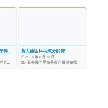
球學界比
黃大仙區乒乓球分齡賽
2025 年 8 月 12 日
球隊勇奪
2D 莊善珈同學在暑假亦積極備戰，
團體冠軍
在2025年8月10日參加黃大仙區乒乓
球分齡賽獲得女子U9單打季軍