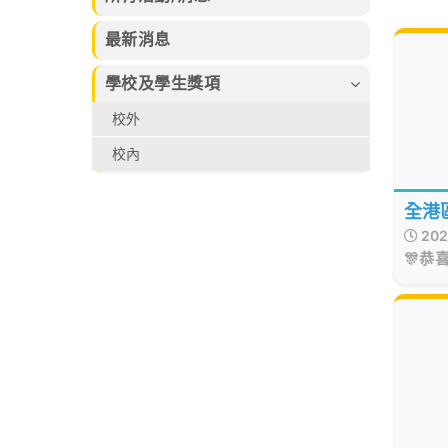
習的樂趣。
束，集合本校話
及香港拔萃兒童
劇組、高小合唱
文化藝術協會所
最新消息
團、管弦樂團、
舉辦的各個比賽
弦樂團、管樂及
2026中榮獲多
學校及學生獎項
敲擊樂團、佩瑤
個不同獎項
才藝比賽冠軍、
校外
武術小組、爵士
舞再加上廖烈正
校內
幼稚園合唱小組
共同攜手共創
全港
SuperMum這
個音樂劇盛會。
202
🎊恭
球比