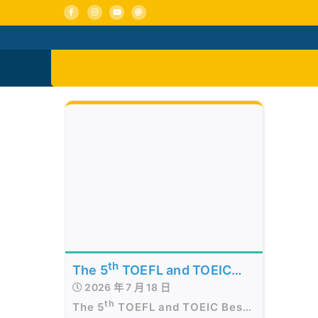
Skip
to
content
活動消息
認識我們
th
The 5
TOEFL and TOEIC
2026 年 7 月 18 日
Best of the Best Awards
th
The 5
TOEFL and TOEIC Best
Presentation Ceremony in