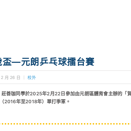
歲盃—元朗乒乓球擂台賽
 2 月 26 日
｜
校外
D 莊善珈同學於2025年2月22日參加由元朗區體育會主辦的
（2016年至2018年）單打季軍。