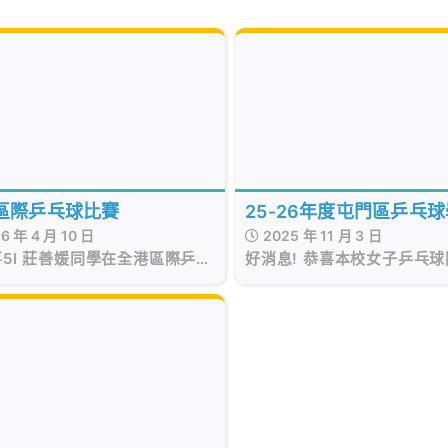
25-26年度屯門區乒乓
區際乒乓球比賽
2025 年 11 月 3 日
6 年 4 月 10 日
賽女子團體冠軍
好消息! 恭喜本校女子乒乓
喜5I 莊善媛同學在全港區際乒乓
屯門區乒乓球學界比賽女子
賽代表屯門區獲得團體季軍🏆！