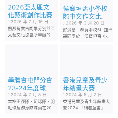
2026亞太區文
侯寶垣盃小學校
化藝術創作比賽
際中文作文比賽
2026 年 7 月 15 日
2026 年 3 月 20 日
2025
熱烈祝賀古同學分別於亞
好消息！恭賀本校5L 鍾卓
太藝文化協會所舉辦的
穎同學於「侯寶垣盃 小學
2026亞太區文化藝術創作
校際中文作文比賽
比賽及香港拔萃兒童文化
2025」中，即席寫作表現
藝術協會所舉辦的各個比
優異，榮獲小五組季軍佳
賽2026中榮獲多個不同獎
績！恭喜！恭喜！
項
學體會屯門分會
香港兒童及青少
23-24年度球類
年繪畫大賽
2024 年 7 月 8 日
2024 年 5 月 2 日
比賽頒獎禮
2024 「細看童
本校田徑隊、足球隊、羽
香港兒童及青少年繪畫大
畫」
毛球及游泳隊隊員在2024
賽2024 「細看童畫」
年6月26日年度頒獎禮中