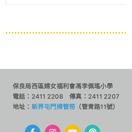
保良局西區婦女福利會馮李佩瑤小學
電話：2411 2208 傳真：2411 2207
地址：
新界屯門掃管笏
（管青路11號）