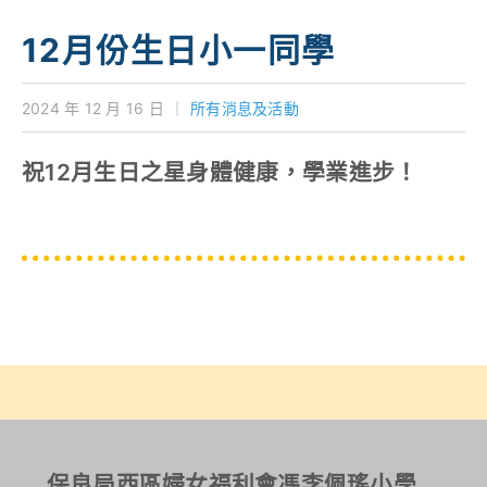
學校特色
12月份生日小一同學
我們的成就
2024 年 12 月 16 日
｜
所有消息及活動
對外聯繫
祝12月生日之星身體健康，學業進步！
聯絡我們
保良局西區婦女福利會馮李佩瑤小學