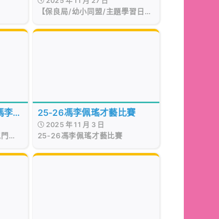
2025 年 11 月 27 日
冠深幼稚園辦「魔法學院」逾
【保良局/幼小同盟/主題學習日】
百師生變身魔法師百草園上尋
保良局蔡冠深幼稚園與保良局西區
婦女福利會馮李佩瑤小學早前合辦
找「魔藥」樂趣
「幼小同盟魔法學院」主題學習日
活動
馮李佩
25-26馮李佩瑤才藝比賽
2025 年 11 月 3 日
y 玩
屯門區
25-26馮李佩瑤才藝比賽
制度
福利會
扮鬼扮
生歸屬
度的