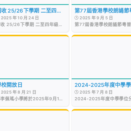
收 25/26下學期 二至四年
第77屆香港學校朗誦節
2025 年 10 月 24 日
2025 年 9 月 5 日
級插班生
英詩詞獨誦選拔入選學
收 25/26下學期 二至四年級插
第77屆香港學校朗誦節粵
班生
詞獨誦選拔入選學生名單
學校開放日
2024-2025年度中學
2025 年 8 月 21 日
2025 年 7 月 8 日
配結果
李佩瑤小學將於2025年9月13
2024-2025年度中學學位
(星期六)12:00p.m.-5:00p.m.
果
舉行「學校開放日」