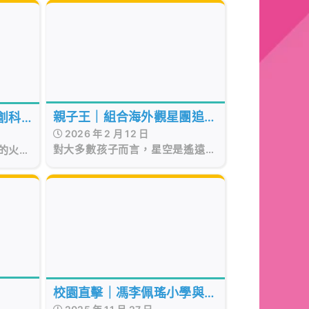
親子王｜組合海外觀星團追星
創科
2026 年 2 月 12 日
設校本天文課程-望打造專業
對大多數孩子而言，星空是遙遠而
的火
級天文公園
抽象的 —— 是故事書裏的插圖、
學夢。
螢幕上的動畫，或是偶爾抬頭望見
城市夜空中的幾點模糊光暈。
校園直擊｜馮李佩瑤小學與蔡