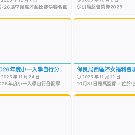
2025 年 12 月 7 日
名單
保良局慈善獎券2025
5-26馮李佩瑤才藝比賽決賽名單
保良局西區婦女福利會
2026年度小一入學自行分配
2025 年 11 月 12 日
2025 年 11 月 24 日
瑤小學 English Fun Da
學位取錄名單
10月31日是萬聖節，位於
026年度小一入學自行分配學位
轉哈利波特！ 革新四社
71校網的 保良局西區婦女
取錄名單
馮李佩瑤小學 趁着這個「
校長：以正向教育築學
馬」的大日子，迎來一年一
感
English Fun Day！