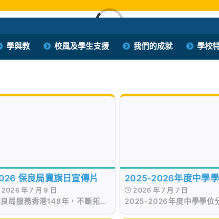
Loading...
保良局西區婦女福利會馮李佩瑤小學
學與教
校風及學生支援
我們的成就
學校
PLK Women’s Welfare Club (WD) Fung Lee Pui Yiu Primary School
2026 保良局賣旗日宣傳片
2025-2026年度中學
2026 年 7 月 9 日
2026 年 7 月 7 日
配結果
保良局服務香港148年，不斷拓展
2025-2026年度中學學位
及增值服務，緊貼時需，以愛同
果