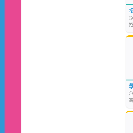
招
招
馮
日