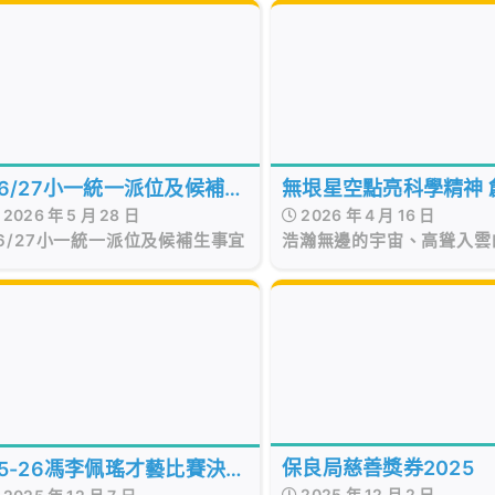
行，更與全港市民同舟共濟，共度
時艱。
26/27小一統一派位及候補生
無垠星空點亮科學精神 
2026 年 5 月 28 日
2026 年 4 月 16 日
事宜
培訓打開未來之門
6/27小一統一派位及候補生事宜
浩瀚無邊的宇宙、高聳入雲
箭，往往最能觸動孩子的科
保良局慈善獎券2025
25-26馮李佩瑤才藝比賽決賽
2025 年 12 月 2 日