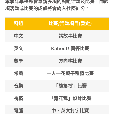
學校特色
本學年學校將會舉辦多項的科組活動及比賽，而該
項活動或比賽的成績將會納入社際計分。
我們的成就
科組
比賽/活動項目(暫定)
對外聯繫
中文
講故事比賽
聯絡我們
英文
Kahoot! 問答比賽
數學
方向棋比賽
常識
一人一花親子種植比賽
音樂
「棟篤撐」比賽
視藝
「青花瓷」設計比賽
電腦
中、英文打字比賽