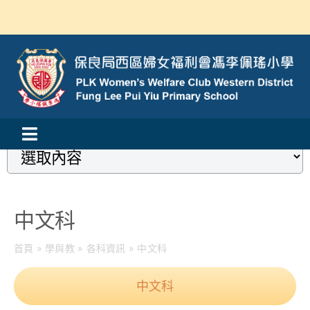
Skip
to
content
Loading...
Toggle
活動消息
Navigation
認識我們
中文科
學與教
首頁
»
學與教
»
各科資訊
»
中文科
校風及學生支援
中文科