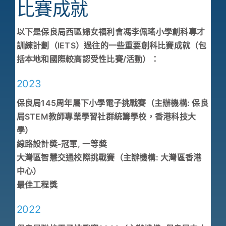
學校特色
比賽成就
我們的成就
以下是保良局西區婦女福利會馮李佩瑤小學創科專才
訓練計劃（IETS）過往的一些重要創科比賽成就（包
對外聯繫
括本地和國際較高認受性比賽/活動）：
聯絡我們
2023
保良局145周年屬下小學電子挑戰賽（主辦機構: 保良
局STEM教師專業學習社群統籌學校，香港科技大
學）
線路設計奬-冠軍, 一等奬
大灣區智慧交通校際挑戰賽（主辦機構: 大灣區香港
中心）
最佳工程獎
2022